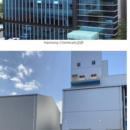
Hannong Chemicals总部