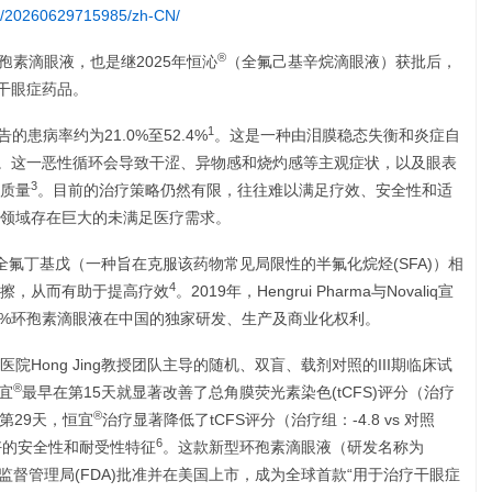
e/20260629715985/zh-CN/
®
孢素滴眼液，也是继2025年恒沁
（全氟己基辛烷滴眼液）获批后，
干眼症药品。
1
的患病率约为21.0%至52.4%
。这是一种由泪膜稳态失衡和炎症自
。这一恶性循环会导致干涩、异物感和烧灼感等主观症状，以及眼表
3
质量
。目前的治疗策略仍然有限，往往难以满足疗效、安全性和适
领域存在巨大的未满足医疗需求。
氟丁基戊（一种旨在克服该药物常见局限性的半氟化烷烃(SFA)）相
4
擦，从而有助于提高疗效
。2019年，Hengrui Pharma与Novaliq宣
获得0.1%环孢素滴眼液在中国的独家研发、生产及商业化权利。
Hong Jing教授团队主导的随机、双盲、载剂对照的III期临床试
®
宜
最早在第15天就显著改善了总角膜荧光素染色(tCFS)评分（治疗
®
。在第29天，恒宜
治疗显著降低了tCFS评分（治疗组：-4.8 vs 对照
6
出良好的安全性和耐受性特征
。这款新型环孢素滴眼液（研发名称为
品监督管理局(FDA)批准并在美国上市，成为全球首款“用于治疗干眼症