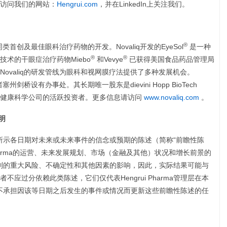
访问我们的网站：
Hengrui.com
，并在LinkedIn上关注我们。
®
类首创及最佳眼科治疗药物的开发。Novaliq开发的EyeSol
是一种
®
®
技术的干眼症治疗药物Miebo
和Vevye
已获得美国食品药品管理局
ovaliq的研发管线为眼科和视网膜疗法提供了多种发展机会。
州剑桥设有办事处。其长期唯一股东是dievini Hopp BioTech
公司是生命和健康科学公司的活跃投资者。更多信息请访问
www.novaliq.com
。
声明
a在文中所示各日期对未来或未来事件的信念或预期的陈述（简称“前瞻性陈
 Pharma的运营、未来发展规划、市场（金融及其他）状况和增长前景的
a无法控制的重大风险、不确定性和其他因素的影响，因此，实际结果可能与
应过分依赖此类陈述，它们仅代表Hengrui Pharma管理层在本
arma不承担因该等日期之后发生的事件或情况而更新这些前瞻性陈述的任