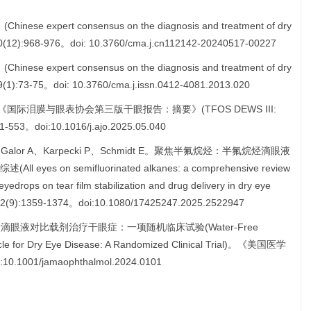
xpert consensus on the diagnosis and treatment of dry
:968-976。doi: 10.3760/cma.j.cn112142-20240517-00227
xpert consensus on the diagnosis and treatment of dry
3-75。doi: 10.3760/cma.j.issn.0412-4081.2013.020
ll P等。《国际泪膜与眼表协会第三版干眼报告：摘要》(TFOS DEWS III:
。doi:10.1016/j.ajo.2025.05.040
die I、Galor A、Karpecki P、Schmidt E。聚焦半氟烷烃：半氟烷烃滴眼液
on semifluorinated alkanes: a comprehensive review
eyedrops on tear film stabilization and drug delivery in dry eye
1359-1374。doi:10.1080/17425247.2025.2522947
环孢素滴眼液对比载剂治疗干眼症：一项随机临床试验(Water-Free
hicle for Dry Eye Disease: A Randomized Clinical Trial)。《美国医学
.1001/jamaophthalmol.2024.0101