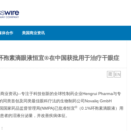
媒体合作
美国商业资讯
的创新型环孢素滴眼液恒宜®在中国获批用于治疗干眼症
资讯)--专注于科技创新的全球性制药企业Hengrui Pharma与专
同类首创及同类最佳眼科疗法的生物制药公司Novaliq GmbH
®
3日，中国国家药品监督管理局(NMPA)已批准恒宜
（0.1%环孢素滴眼液）用
患者的泪液分泌量，并改善疾病体征。
：