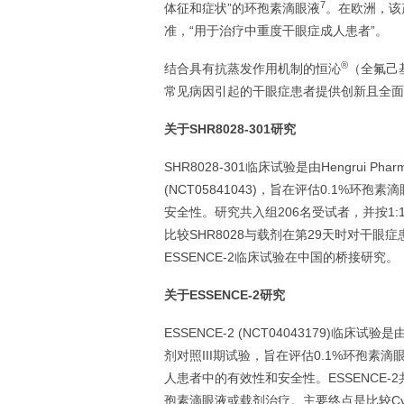
7
体征和症状”的环孢素滴眼液
。在欧洲，该
准，“用于治疗中重度干眼症成人患者”。
®
结合具有抗蒸发作用机制的恒沁
（全氟己基
常见病因引起的干眼症患者提供创新且全面
关于SHR8028-301研究
SHR8028-301临床试验是由Hengrui
(NCT05841043)，旨在评估0.1%
安全性。研究共入组206名受试者，并按1:
比较SHR8028与载剂在第29天时对干眼症患
ESSENCE-2临床试验在中国的桥接研究。
关于ESSENCE-2研究
ESSENCE-2 (NCT04043179)临
剂对照III期试验，旨在评估0.1%环孢素滴眼
人患者中的有效性和安全性。ESSENCE-2
孢素滴眼液或载剂治疗。主要终点是比较Cycl