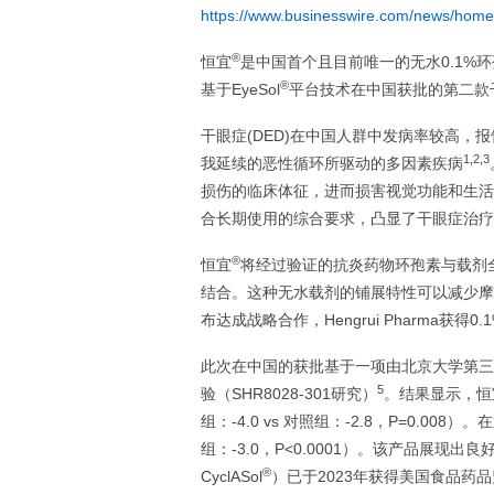
https://www.businesswire.com/news/hom
®
恒宜
是中国首个且目前唯一的无水0.1%环
®
基于EyeSol
平台技术在中国获批的第二款
干眼症(DED)在中国人群中发病率较高，报告
1,2,3
我延续的恶性循环所驱动的多因素疾病
损伤的临床体征，进而损害视觉功能和生活
合长期使用的综合要求，凸显了干眼症治疗
®
恒宜
将经过验证的抗炎药物环孢素与载剂全
结合。这种无水载剂的铺展特性可以减少摩
布达成战略合作，Hengrui Pharma
此次在中国的获批基于一项由北京大学第三医院
5
验（SHR8028-301研究）
。结果显示，恒
组：-4.0 vs 对照组：-2.8，P=0.008）
组：-3.0，P<0.0001）。该产品展现
®
CyclASol
）已于2023年获得美国食品药