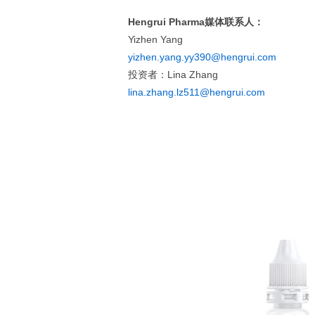
Hengrui Pharma媒体联系人：
Yizhen Yang
yizhen.yang.yy390@hengrui.com
投资者：Lina Zhang
lina.zhang.lz511@hengrui.com