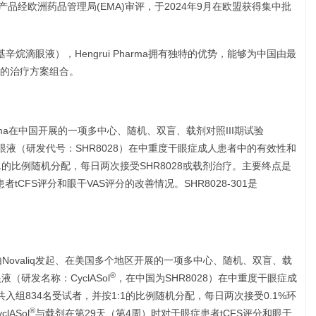
产品经欧洲药品管理局(EMA)审评，于2024年9月在欧盟获得集中批
辛烷滴眼液），Hengrui Pharma拥有独特的优势，能够为中国由最
的治疗方案组合。
 Pharma在中国开展的一项多中心、随机、双盲、载剂对照III期试验
环孢素滴眼液（研发代号：SHR8028）在中重度干眼症成人患者中的有效性和
1的比例随机分配，每日两次接受SHR8028或载剂治疗。主要终点是
者tCFS评分和眼干VAS评分的改善情况。SHR8028-301是
床试验是由Novaliq发起、在美国多个地区开展的一项多中心、随机、双盲、载
®
液（研发名称：CyclASol
，在中国为SHR8028）在中重度干眼症成
共入组834名受试者，并按1:1的比例随机分配，每日两次接受0.1%环
®
ASol
与载剂在第29天（第4周）时对干眼症患者tCFS评分和眼干