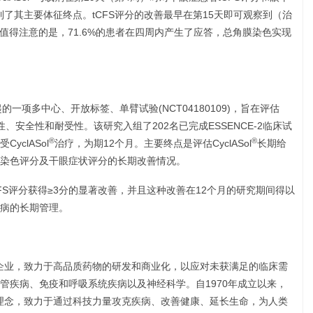
究达到了其主要体征终点。tCFS评分的改善最早在第15天即可观察到（治
.002）。值得注意的是，71.6%的患者在四周内产生了应答，总角膜染色实现
iq发起的一项多中心、开放标签、单臂试验(NCT04180109)，旨在评估
、安全性和耐受性。该研究入组了202名已完成ESSENCE-2临床试
®
®
clASol
治疗，为期12个月。主要终点是评估CyclASol
长期给
染色评分及干眼症状评分的长期改善情况。
CFS评分获得≥3分的显著改善，并且这种改善在12个月的研究期间得以
病的长期管理。
球性制药企业，致力于高品质药物的研发和商业化，以应对未获满足的临床需
管疾病、免疫和呼吸系统疾病以及神经科学。自1970年成立以来，
为中心的理念，致力于通过科技力量攻克疾病、改善健康、延长生命，为人类