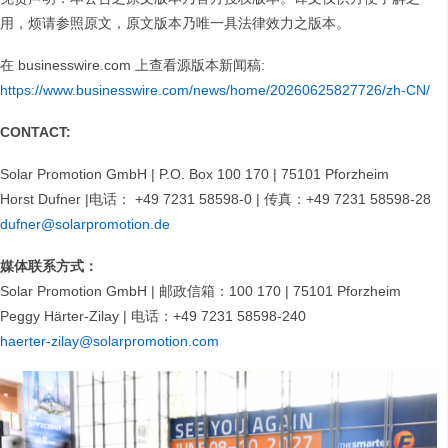
用，烦请参照原文，原文版本乃唯一具法律效力之版本。
在 businesswire.com 上查看源版本新闻稿:
https://www.businesswire.com/news/home/20260625827726/zh-CN/
CONTACT:
Solar Promotion GmbH | P.O. Box 100 170 | 75101 Pforzheim
Horst Dufner |电话： +49 7231 58598-0 | 传真：+49 7231 58598-28
dufner@solarpromotion.de
媒体联系方式：
Solar Promotion GmbH | 邮政信箱：100 170 | 75101 Pforzheim
Peggy Härter-Zilay | 电话：+49 7231 58598-240
haerter-zilay@solarpromotion.com