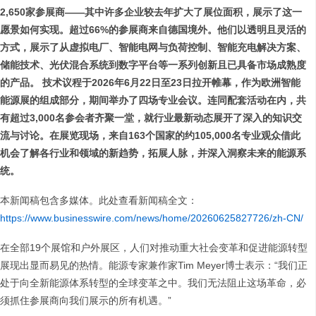
2,650家参展商——其中许多企业较去年扩大了展位面积，展示了这一
愿景如何实现。超过66%的参展商来自德国境外。他们以透明且灵活的
方式，展示了从虚拟电厂、智能电网与负荷控制、智能充电解决方案、
储能技术、光伏混合系统到数字平台等一系列创新且已具备市场成熟度
的产品。
技术议程于2026年6月22日至23日拉开帷幕，作为欧洲智能
能源展的组成部分，期间举办了四场专业会议。连同配套活动在内，共
有超过3,000名参会者齐聚一堂，就行业最新动态展开了深入的知识交
流与讨论。在展览现场，来自163个国家的约105,000名专业观众借此
机会了解各行业和领域的新趋势，拓展人脉，并深入洞察未来的能源系
统。
本新闻稿包含多媒体。此处查看新闻稿全文：
https://www.businesswire.com/news/home/20260625827726/zh-CN/
在全部19个展馆和户外展区，人们对推动重大社会变革和促进能源转型
展现出显而易见的热情。能源专家兼作家Tim Meyer博士表示：“我们正
处于向全新能源体系转型的全球变革之中。我们无法阻止这场革命，必
须抓住参展商向我们展示的所有机遇。”