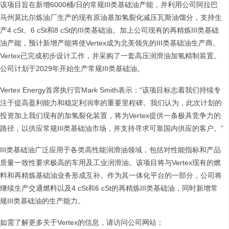
该项目旨在新增6000桶/日的常规III类基础油产能，并利用公司阿拉巴
马州莫比尔炼油厂生产的现有原油基加氢裂化减压瓦斯油馏分，支持生
产4 cSt、6 cSt和8 cSt的III类基础油。加上公司现有的再精炼III类基础
油产能，预计新增产能将使Vertex成为北美领先的III类基础油生产商。
Vertex已完成初步设计工作，并采购了一套高压润滑油加氢精制装置。
公司计划于2029年开始生产常规III类基础油。
Vertex Energy首席执行官Mark Smith表示：“该项目标志着我们持续专
注于提高盈利能力和稳定利润率的重要里程碑。我们认为，此次计划的
投资加上我们现有的加氢裂化装置，将为Vertex提供一条极具竞争力的
路径，以供应常规III类基础油市场，并支持寻求可靠国内供应的客户。”
III类基础油广泛应用于各类高性能润滑油领域，包括对性能指标和产品
质量一致性要求极高的车用及工业润滑油。该项目将与Vertex现有的燃
料和再精炼基础油业务形成互补。作为其一体化平台的一部分，公司将
继续生产交通燃料以及4 cSt和6 cSt的再精炼III类基础油，同时新增常
规III类基础油的生产能力。
如需了解更多关于Vertex的信息，请访问公司网站：