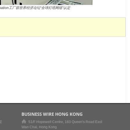
Automation工厂获世界经济论坛“全球灯塔网络”认定
BUSINESS WIRE HONG KONG
室
51/F Hopewell Centre, 183 Queen's Road East
Wan Chai, Hong Kong