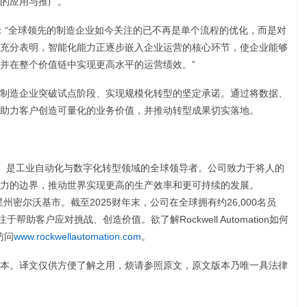
的应用与推广。
od表示：“全球领先的制造企业如今关注的已不再是单个流程的优化，而是对
充分表明，智能化能力正逐步嵌入企业运营的核心环节，使企业能够
并在整个价值链中实现更高水平的运营绩效。”
于帮助制造企业突破试点阶段、实现规模化转型的坚定承诺。通过将数据、
l持续助力客户创造可量化的业务价值，并推动转型成果切实落地。
）是工业自动化与数字化转型领域的全球领导者。公司致力于将人的
力的边界，推动世界实现更高的生产效率和更可持续的发展。
国威斯康星州密尔沃基市。截至2025财年末，公司在全球拥有约26,000名员
助客户应对挑战、创造价值。欲了解Rockwell Automation如何
访问
www.rockwellautomation.com
。
本。译文仅供方便了解之用，烦请参照原文，原文版本乃唯一具法律