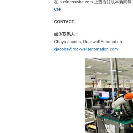
在 businesswire.com 上查看源版本新闻稿
CN/
CONTACT:
媒体联系人：
Chaya Jacobs, Rockwell Automation
cjacobs@rockwellautomation.com