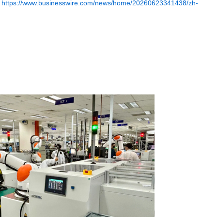
:
https://www.businesswire.com/news/home/20260623341438/zh-