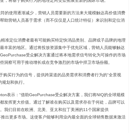
亚，将基于购买行为的地理定向受众拓展至新的国际市场。
标识符的使用逐渐减少，营销人员需要新的方法来大规模触达高价值消费
方案通过帮助营销人员基于需求（而不仅仅是人口统计特征）来识别和定位消
营销人员精准定位消费者最有可能购买特定快消品类别、品牌或子品牌的地理
最丰富的地区。通过将投放资源集中于优先区域，营销人员能够触达
eoPurchase受众解决方案通过将本地需求信号转化为可操作的市场
些洞察可用于推动增长或在竞争激烈的市场中捍卫市场份额。
基于购买行为的信号，提供跨渠道的品类需求和消费者行为的“全景视
精准的规划和执行。
leton表示：“借助GeoPurchase受众解决方案，我们将NIQ的全球规模
都发挥更大价值。通过了解谁在购买以及需求存在于何处，品牌可以
。我们目前在欧洲、北美、亚太和拉丁美洲的11个国家提供
今年还将推出更多市场。这使客户能够利用业内最全面的全球销售数据来激活