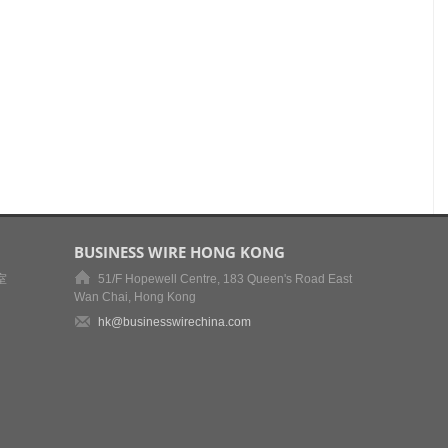
BUSINESS WIRE HONG KONG
室
51/F Hopewell Centre, 183 Queen's Road East
Wan Chai, Hong Kong
hk@businesswirechina.com