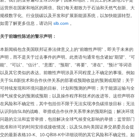
新。我们的业务遍布全球100多个国家和地区，而员工的来源地几乎是
运营所在国家和地区的两倍。我们每天都致力于石油和天然气创新、大
规模数字化、行业脱碳以及开发和扩展新能源系统，以加快能源转型。
如需了解更多信息，请访问
slb.com
。
关于前瞻性陈述的警示声明：
本新闻稿包含美国联邦证券法律意义上的“前瞻性声明”，即关于未来的
声明，而不是关于过去事件的声明。此类语句通常包含诸如“期望”、“可
能”、“可以”、“估计”、“意图”、“预期”、“将要”、“潜在”、“预计”等词语
以及其它类似的表达。前瞻性声明涉及不同程度上不确定的事项。例如
关于SLB新技术和合作伙伴关系的部署或预期收益的预测或期望；关于
可持续发现和环境问题的目标、计划和预测的声明；关于能源运输与全
球气候变化的预测或预期；以及操作程序和技术的改进等。这些声明存
在风险和不确定性，其中包括但不限于无法实现净负碳排放目标；无法
认识到由SLB的战略、举措或合作伙伴关系带来的预期利益；解决环境
问题的立法和监管举措，包括解决全球气候变化影响的举措；监管部门
批准和许可的时间安排或接收情况；以及SLB向美国证券交易委员会提
交的最新表格10-K、10-Q和8-K中详细说明的其它风险和不确定性。如