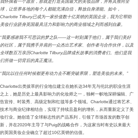
我怀揣着一个愿景，那就是打造英国最大的美妆品牌，并将其推向全
球，让世界各地的每个人都能充满自信，释放自身潜能。如今，
Charlotte Tilbury已成为一家价值数十亿英镑的英国企业，我为它帮助
美妆行业跻身英国最具活力和影响力的商业领域之列而感到自豪。
“我要感谢我不可思议的梦之队——这一时刻属于他们，属于我们美好
的社区，属于我携手并肩的一众杰出艺术家、创作者与合作伙伴，以及
全球数百万亲历Charlotte Tilbury品牌成长故事的消费者们。他们是我
们所做一切背后的真正魔法。
“我比以往任何时候都更有动力去不断突破界限，塑造美妆的未来。”
Charlotte出类拔萃的行业地位建立在她长达34年无与伦比的职业生涯
之上，她是历史上最具影响力的化妆师之一，独树一帜地深耕编辑、广
告宣传、时装秀、高级定制和红毯等多个领域。Charlotte通过将艺术、
技术与商业纪律相结合，实现了持续且盈利的增长，从而重新定义了美
妆行业。她创造了全球标志性的产品系列，引领了市场首发的数字创
新，并在2020年主导了与Puig的战略合作，为这家当时有史以来最大
的英国美妆企业确立了超过10亿英镑的估值。