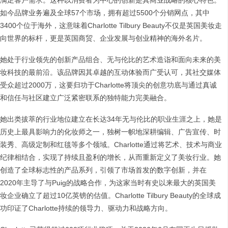
满足客户需求。这种以消费者为中心的创新是其商业战略的核心特色。
如今品牌业务遍及全球57个市场，拥有超过5500个分销网点，其中
3400个位于海外，这意味着Charlotte Tilbury Beauty不仅是英国美妆走
向世界的标杆，更是英国商贸、企业发展与创业精神的海外名片。
她处于行业领先的创新产品组合、无与伦比的艺术造诣和面向未来的美
妆科技的最前沿。该品牌因其卓越的互动体验而广受认可，其社交媒体
受众超过2000万，这要归功于Charlotte将顶尖的创意功底与通过真诚
和信任与社区建立广泛紧密联系的独特能力完美融合。
她出类拔萃的行业地位建立在长达34年无与伦比的职业生涯之上，她是
历史上最具影响力的化妆师之一，独树一帜地深耕编辑、广告宣传、时
装秀、高级定制和红毯等多个领域。Charlotte通过将艺术、技术与商业
纪律相结合，实现了持续且盈利的增长，从而重新定义了美妆行业。她
创造了全球标志性的产品系列，引领了市场首发的数字创新，并在
2020年主导了与Puig的战略合作，为这家当时有史以来最大的英国美
妆企业确立了超过10亿英镑的估值。Charlotte Tilbury Beauty的全球成
功印证了Charlotte持续的领导力、驱动力和战略方向。