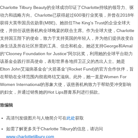
Charlotte Tilbury Beauty的全球成功印证了Charlotte持续的领导力、驱
动力和战略方向。Charlotte已获得超过600项行业奖项，并曾在2018年
获得大英帝国员佐勋章(MBE)。她担任The King's Trust的企业全球大
使，并担任该慈善机构全球晚宴的联合主席。作为全球大使，Charlotte
支持国王陛下的使命，致力于支持英国的年轻人，并为他们提供改变自
身生活及所在社区所需的工具、信念和机会。她还支持George和Amal
的“Clooney Foundation for Justice”阿尔比奖，利用她的全球平台助力
该基金会践行崇高使命，表彰世界各地捍卫正义的杰出人士。她是
Elton John艾滋病基金会“火箭基金”(Rocket Fund)的官方合作伙伴，旨
在帮助在全球范围内彻底终结艾滋病。此外，她一直是Women For
Women International的形象大使，该慈善机构致力于帮助受冲突影响
的妇女，并通过销售她的Hot Lips唇膏系列进行捐款。
致编辑
高清刊发级图片与人物简介可在
此处
获取
如需了解更多关于Charlotte Tilbury的信息，请访问
www.charlottetilbury.com