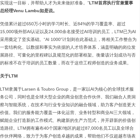
实现这一目标，并帮助人才为未来做好准备。”
LTM
首席执行官兼董事
总经理Venu Lambu如是说。
凭借累计超过650万小时的学习时长、近84%的学习覆盖率、超过
15,000项外部AI认证以及24,000余名接受过AI培训的员工，LTM已为AI
采用奠定了坚实基础。“AI 1000”计划则在此基础上，将相关工作整合为
一套结构化、以数据和事实为依据的人才培养体系，涵盖明确的岗位发
展路径、可量化的里程碑以及规范化的部署框架。衡量该计划成功与否
的标准不在于培训的员工数量，而在于这些工程师创造的业务成果。
关于LTM
LTM隶属于Larsen & Toubro Group，是一家以AI为核心的全球技术服
务公司，同时也是全球大型企业的商业创意合作伙伴。我们融合人类洞
察与智能系统，在技术与行业专业知识的融合领域，助力客户创造更大
价值。我们的服务能力覆盖一体化运营、业务转型和商业AI三大领域，
赋能企业打造新的工作模式、构建新的生产力范式，并开辟新的价值创
造路径。LTM拥有遍布40个国家/地区的超过87,000名员工以及全球合
作伙伴网络，致力于为客户创造卓越的成果，帮助他们不仅超越市场表