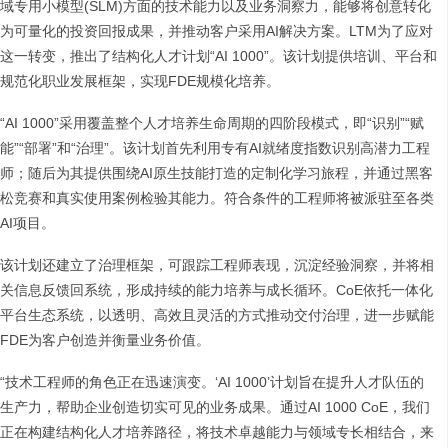
域专用小模型(SLM)方面的技术能力以及业务洞察力，能够将创意转化
为可量化的投资回报成果，并推动客户采用AI解决方案。LTM为了应对
这一转变，推出了结构化人才计划“AI 1000”。该计划提供培训、平台和
规范化职业发展框架，实现FDE规模化培养。
“AI 1000”采用覆盖整个人才培养生命周期的四阶段模式，即“识别”“赋
能”“部署”和“治理”。该计划首先利用专有AI就绪度指数识别高潜力工程
师；随后为其提供围绕AI原生技能打造的定制化学习旅程，并通过黑客
松竞赛和真实使用案例检验其能力。符合条件的工程师将被派驻至各类
AI项目。
该计划还建立了治理框架，可跟踪工程师表现，沉淀经验洞察，并将相
关信息反馈回系统，形成持续的能力培养与成长循环。CoE依托一体化
平台生态系统，以透明、高效且灵活的方式推动交付治理，进一步赋能
FDE为客户创造并衡量业务价值。
“技术工程师的角色正在迅速演变。‘AI 1000’计划旨在提升人才队伍的
生产力，帮助企业创造切实可见的业务成果。通过AI 1000 CoE，我们
正在构建结构化人才培养路径，将技术卓越能力与领域专长相结合，来