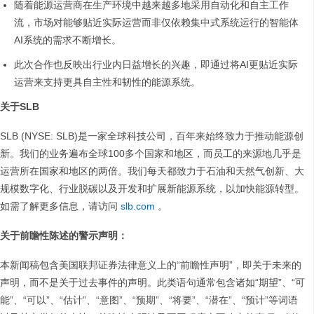
随着能源运营商在生产环境中越来越多地采用自动化和自主工作
流，市场对能够贴近实际运营而非仅依赖集中式系统运行的智能体
AI系统的需求不断增长。
此次合作也反映出行业内日益增长的兴趣，即通过将AI更贴近实际
运营来支持更具自主性和韧性的能源系统。
关于SLB
SLB (NYSE: SLB)是一家全球科技公司，百年来始终致力于推动能源创
新。我们的业务遍布全球100多个国家和地区，而员工的来源地几乎是
运营所在国家和地区的两倍。我们每天都致力于石油和天然气创新、大
规模数字化、行业脱碳以及开发和扩展新能源系统，以加快能源转型。
如需了解更多信息，请访问
slb.com
。
关于前瞻性陈述的警示声明：
本新闻稿包含美国联邦证券法律意义上的“前瞻性声明”，即关于未来的
声明，而不是关于过去事件的声明。此类语句通常包含诸如“期望”、“可
能”、“可以”、“估计”、“意图”、“预期”、“将要”、“潜在”、“预计”等词语