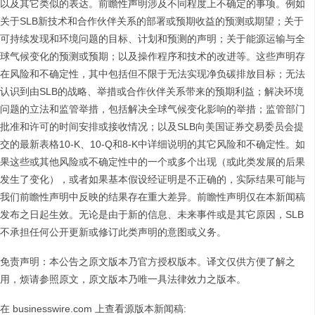
以及其它类似的表达。前瞻性声明涉及不同程度上不确定的事项。例如
关于SLB新技术和合作伙伴关系的部署或预期收益的预测或期望；关于
可持续发现和环境问题的目标、计划和预测的声明；关于能源运输与全
球气候变化的预测或预期；以及操作程序和技术的改进等。这些声明存
在风险和不确定性，其中包括但不限于无法实现净负碳排放目标；无法
认识到由SLB的战略、举措或合作伙伴关系带来的预期利益；解决环境
问题的立法和监管举措，包括解决全球气候变化影响的举措；监管部门
批准和许可的时间安排或接收情况；以及SLB向美国证券交易委员会提
交的最新表格10-K、10-Q和8-K中详细说明的其它风险和不确定性。如
果这些或其他风险或不确定性中的一个或多个出现（或此类发展的后果
发生了变化），或者如果基本假设经证明是不正确的，实际结果可能与
我们前瞻性声明中反映的结果存在重大差异。前瞻性声明仅在本新闻稿
发布之日起生效。无论是由于新的信息、未来事件或是其它原因，SLB
不承担任何公开更新或修订此类声明的意图或义务。
免责声明：本公告之原文版本乃官方授权版本。译文仅供方便了解之
用，烦请参照原文，原文版本乃唯一具法律效力之版本。
在 businesswire.com 上查看源版本新闻稿: