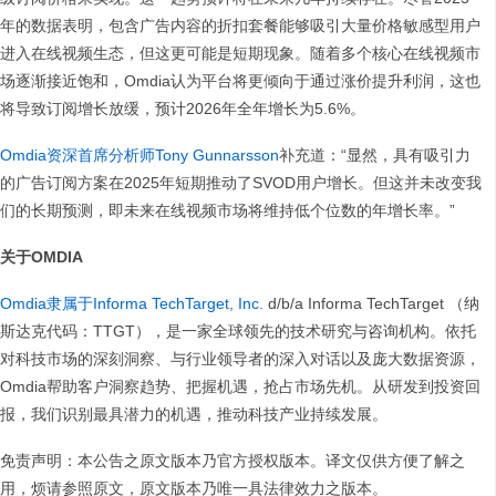
年的数据表明，包含广告内容的折扣套餐能够吸引大量价格敏感型用户
进入在线视频生态，但这更可能是短期现象。随着多个核心在线视频市
场逐渐接近饱和，Omdia认为平台将更倾向于通过涨价提升利润，这也
将导致订阅增长放缓，预计2026年全年增长为5.6%。
Omdia资深首席分析师Tony Gunnarsson
补充道：“显然，具有吸引力
的广告订阅方案在2025年短期推动了SVOD用户增长。但这并未改变我
们的长期预测，即未来在线视频市场将维持低个位数的年增长率。”
关于OMDIA
Omdia隶属于Informa TechTarget, Inc.
d/b/a Informa TechTarget （纳
斯达克代码：TTGT），是一家全球领先的技术研究与咨询机构。依托
对科技市场的深刻洞察、与行业领导者的深入对话以及庞大数据资源，
Omdia帮助客户洞察趋势、把握机遇，抢占市场先机。从研发到投资回
报，我们识别最具潜力的机遇，推动科技产业持续发展。
免责声明：本公告之原文版本乃官方授权版本。译文仅供方便了解之
用，烦请参照原文，原文版本乃唯一具法律效力之版本。