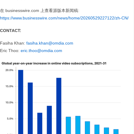
在 businesswire.com 上查看源版本新闻稿:
https://www.businesswire.com/news/home/20260529227122/zh-CN/
CONTACT:
Fasiha Khan:
fasiha.khan@omdia.com
Eric Thoo:
eric.thoo@omdia.com