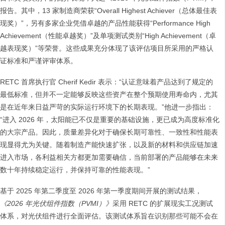
报告。其中，13 家制造商荣获“Overall Highest Achiever（总体最佳表
现奖）”，另有多家企业凭借卓越的产品性能获得“Performance High
Achievement（性能卓越奖）”及单项测试类别“High Achievement（卓
越表现奖）”等荣誉。这些成果充分体现了该评估项目所采用的严格认
证标准和严谨评审体系。
RETC 首席执行官 Cherif Kedir 表示：“认证意味着产品达到了规定的
最低标准，但并不一定能够反映这些资产在整个预期使用寿命内，尤其
是在近年来日益严苛的实际运行环境下的长期表现。”他进一步指出：
“进入 2026 年，太阳能已不仅是重要的基础设施，更已成为高度标准化
的大宗产品。因此，质量差异化对于确保长期可靠性、一致性和性能表
现显得尤为关键。随着制造产能快速扩张，以及新的材料和供应链加速
进入市场，各利益相关方都更加需要确信，当前部署的产品能够在未来
数十年持续稳定运行，并保持可靠的性能表现。”
基于 2025 年第二季度至 2026 年第一季度期间开展的测试结果，
《2026 年光伏组件指数（PVMI）》
采用 RETC 的扩展现实工况测试
体系，对光伏组件进行全面评估。该测试体系旨在识别那些可能不会在