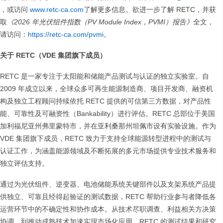
，或访问
www.retc-ca.com
了解更多信息。欲进一步了解 RETC，并获
取
《2026 年光伏组件指数（PV Module Index，PVMI）报告》
全文，
请访问：
https://retc-ca.com/pvmi
。
关于 RETC（VDE 集团旗下成员）
RETC 是一家专注于太阳能和储能产品测试与认证的独立实验室。自
2009 年成立以来，全球众多可再生能源制造商、项目开发商、融资机
构及独立工程顾问持续依托 RETC 提供的可信第三方数据，对产品性
能、可靠性及可融资性（Bankability）进行评估。RETC 总部位于美国
加利福尼亚州弗里蒙特市，并在亚利桑那州坦佩市设有实验设施。作为
VDE 集团旗下成员，RETC 致力于支持全球能源转型进程中的测试与
认证工作，为涵盖能源领域及不断拓展的多元市场提供专业技术服务和
独立评估支持。
通过为光伏组件、逆变器、电池储能系统关键部件以及支架系统产品提
供独立、可靠且经得起验证的测试数据，RETC 帮助行业参与者降低各
运营环节中的不确定性和协作成本。从技术尽职调查、利益相关方决策
协调，到推动成熟技术加速实现市场化应用，RETC 的测试结果和研究