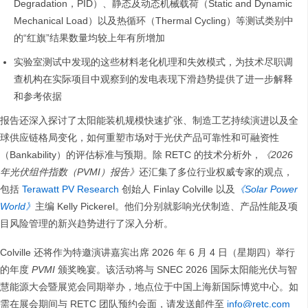
Degradation，PID）、静态及动态机械载荷（Static and Dynamic
Mechanical Load）以及热循环（Thermal Cycling）等测试类别中
的“红旗”结果数量均较上年有所增加
实验室测试中发现的这些材料老化机理和失效模式，为技术尽职调
查机构在实际项目中观察到的发电表现下滑趋势提供了进一步解释
和参考依据
报告还深入探讨了太阳能装机规模快速扩张、制造工艺持续演进以及全
球供应链格局变化，如何重塑市场对于光伏产品可靠性和可融资性
（Bankability）的评估标准与预期。除 RETC 的技术分析外，
《2026
年光伏组件指数（PVMI）报告》
还汇集了多位行业权威专家的观点，
包括
Terawatt PV Research
创始人 Finlay Colville 以及
《Solar Power
World
》
主编 Kelly Pickerel。他们分别就影响光伏制造、产品性能及项
目风险管理的新兴趋势进行了深入分析。
Colville 还将作为特邀演讲嘉宾出席 2026 年 6 月 4 日（星期四）举行
的年度
PVMI
颁奖晚宴。该活动将与 SNEC 2026 国际太阳能光伏与智
慧能源大会暨展览会同期举办，地点位于中国上海新国际博览中心。如
需在展会期间与 RETC 团队预约会面，请发送邮件至
info@retc.com