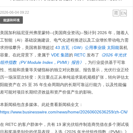
2026-06-04 09:22
能源和环境
美国加利福尼亚州弗里蒙特--(美国商业资讯)--预计到 2026 年，随着人
工智能（AI）基础设施建设、电气化进程推进以及工业增长带动电力需
求持续攀升，美国将新增超过
43
吉瓦（GW）公用事业级
太阳能
装机
容量。在此背景下，隶属于
VDE 集团
的
RETC
发布了
《2026
年光伏
组件指数（PV Module Index
，PVMI
）报告》
，为行业提供基于可靠
性、性能和质量等关键指标的独立对比数据。报告显示，光伏行业正经
历一场深层次转变：关注重点正从单纯追求装机规模扩张，转向评估太
阳能资产在 25 至 35 年生命周期内的长期可靠运行能力，以及性能偏
差可能对项目长期经济效益和资产价值产生的影响。
本新闻稿包含多媒体。此处查看新闻稿全文：
https://www.businesswire.com/news/home/20260602636259/zh-CN/
在 RETC 的客户群体中，共有 19 家光伏组件制造商凭借在多个测试项
目和奖项类别中的优异表现，入选《2026 年光伏组件指数（PVMI）》