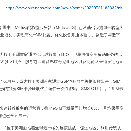
文：
https://www.businesswire.com/news/home/20260531183332/zh-
重大部署中，Motive的权益服务器（Motive ES）已从基础设施组件转型为
业增长，实现简化eSIM配置、优化设备开通体验，并创造了与数字
为拉丁美洲首家通过低地球轨道（LEO）卫星提供商用移动服务的运
万名独立用户，服务范围遍及巴塔哥尼亚地区以及此前从未铺设过地面
174亿用户，成为拉丁美洲首家通过GSMA开放网关框架推出基于SIM
的加密SIM卡验证取代了短信一次性密码（SMS OTP），而SIM卡
IM快速转移服务的运营商，推动eSIM下载量同比增长63%，月均采用率
工作也已全面展开。
llan表示：“拉丁美洲面临着全球最严峻的连接挑战：偏远地区、利用传统认