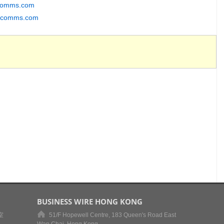
comms.com
tycomms.com
BUSINESS WIRE HONG KONG
室
51/F Hopewell Centre, 183 Queen's Road East