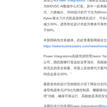
知名公司
Power Integrations
（纳斯达克股
为800VDC AI数据中心打造。其中一款单
式、六路输出、35W设计的尺寸仅为80mm
Kyber液冷刀片式机架架构优化设计，可在
减少30%，进而简化设计并提升整体可靠
于88%。
本新闻稿包含多媒体。此处查看新闻稿全文
https://www.businesswire.com/news/hom
Power Integrations高级培训经理Jason 
公司，因此能够打造这款业界顶尖、高能效
持充足的安全裕量。市面上其他替代方案均采
间也会多出30%。”
最新发布的设计范例报告介绍了两款分别为3
凑型电源单元(PSU)为微控制器、栅极驱
理”功能，确保可靠运行、高能效及系统安
这两款设计均采用Power Integrations的
In