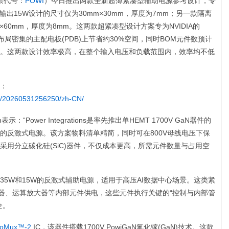
票代号：
POWI
）今日推出两款全新超薄紧凑型辅助电源参考设计，专
路输出15W设计的尺寸仅为30mm×30mm，厚度为7mm；另一款隔离
×60mm，厚度为8mm。这两款超紧凑型设计方案专为NVIDIA的
布局密集的主配电板(PDB)上节省约30%空间，同时BOM元件数预计
性。这两款设计效率极高，在整个输入电压和负载范围内，效率均不低
：
e/20260531256250/zh-CN/
Yan表示：“Power Integrations是率先推出单HEMT 1700V GaN器件的
的反激式电源。该方案物料清单精简，同时可在800V母线电压下保
用分立碳化硅(SiC)器件，不仅成本更高，所需元件数量与占用空
5W和15W的反激式辅助电源，适用于高压AI数据中心场景。这类紧
动器、运算放大器等内部元件供电，这些元件执行关键的“控制与内部管
全。
noMux™-2
IC，该器件搭载1700V PowiGaN氮化镓(GaN)技术。这款