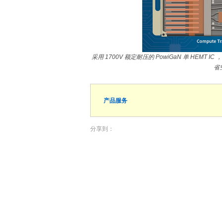
采用 1700V 额定耐压的 PowiGaN 单 HEMT I
省
产品服务
分享到：