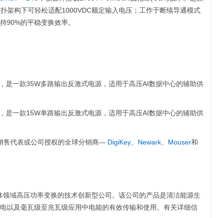
在反激拓扑架构下可轻松适配1000VDC额定输入电压；工作于断续导通模式
保持90%的平稳变换效率。
F器件，是一款35W多路输出反激式电源，适用于高压AI数据中心的辅助供
F器件，是一款15W单路输出反激式电源，适用于高压AI数据中心的辅助供
ions销售代表或公司授权的全球分销商—
DigiKey
、
Newark
、
Mouser
和
体领域高压功率变换的技术创新型公司。该公司的产品是清洁能源生
电以及毫瓦级至兆瓦级应用中电能的有效传输和使用。有关详细信