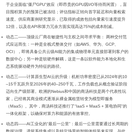
于企业面临“僵尸GPU”效应（即昂贵的GPU因I/O等待而闲置），盲
目囤积算力的预算已被冻结；评估指标正转向首字延迟和向量检索
速度。供应商案例研究显示，已取得的成效包括向量索引速度提升
12倍，以及在API和算力冗余方面实现高达75%的成本削减。
动态二——顶级云厂商在敏捷性与主权之间寻求平衡： 两种交付范
式应运而生：一种是全栈式整体交付（如AWS、华为、GCP、
OCI），即将具备公共云级AI能力的集成物理单元直接部署到客户的
数据中心；另一种是软硬件解耦，这是一条以软件能力本地化和生
态系统驱动硬件为特征的路径。
动态三——计算原生型AI云的升级：机柜功率密度已从2024年的10
–15千瓦跃升至2026年的40–250千瓦，工作负载也从概念验证阶段
迈向生产级部署。欧洲的Nebius和中国的商汤科技是两个代表性玩
家，已经将其商业模式逐渐从裸金属租赁转变为模型即服务
（MaaS）。其中，商汤科技还推行了“IaaS + MaaS + 算电协同”的
一体化框架，以确保对算力和能源的有效掌控。
动态四——AI工业化的“最后一公里”：最后一公里需要通过长周期的
数据治理、遗留系统集成以及特定场景的智能体组装来实现。与此