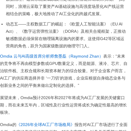
同时，浪潮云采取了重资产AI基础设施与高强度场景化AI产线运营
相结合的策略，极大地推动了AI工业化的跨越式发展。
动态五——主权数据工厂的崛起：《欧盟人工智能法案》（EU AI
Act）、《数字运营弹性法案》（DORA）及相关合规框架，正推动
敏感数据必须保留在物理隔离设施内的要求。这使得G42等区域运
营商的角色，跃升为国家级数据的物理守门人。
Omdia 云与AI高级首席分析师詹墨磊（Raymond Zhan）
表示：“未来
的竞争将不再由模型参数或GPU数量定义，而是能源、液冷、芯片、自
治软件栈、主权合规和长期资本耐力的综合较量。对于企业客户而言，
AI工厂的供应商选择并非 ‘一刀切’的游戏，企业应根据自身稳态业务与
创新业务之间的平衡来做出定制化的选择。”
展望未来，Omdia预计2026年和2027年将成为AI工厂发展的关键窗口
期，而在未来五年内，区域性及行业性运营将成长为确定性最高的增长
板块。
Omdia的
《2026年全球AI工厂市场格局》
报告对AI工厂市场进行了全面