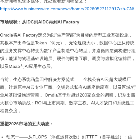
本新闻稿包含多媒体。此处查看新闻稿全文：
https://www.businesswire.com/news/home/20260527112917/zh-CN/
市场现状：从IDC到AIDC再到AI Factory
Omdia将AI Factory定义为以“生产智能”为目标的新型工业基础设施，
其根本产出单位是Token（词元）。无论规模大小，数据中心正从传统
的业务支撑中心转变为数字产品制造中心转型，并遵循四层架构进行组
织：能源与物理基础设施层、硬件与网络互联、调度与虚拟化编排层，
以及MaaS与AI应用生态层。
当前，生态系统涵盖四种解决方案范式——全栈公有AI云超大规模厂
商、计算原生AI云专业厂商、交钥匙式私有AI底座供应商，以及区域/行
业AI基础设施运营商 。Omdia基于对超过200家企业的调研，识别出四
大核心市场挑战：ROI与上市周期、数字主权、AI人才缺口和系统性工
程复杂度 。
重塑2026市场的五大动态：
动态一——从FLOPS（浮点运算次数）到TTFT（首字延迟）：由