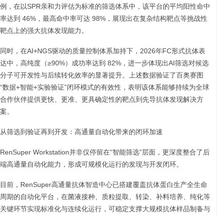
例，在以SPR亲和力评估为标准的筛选体系中，该平台的平均阳性命中
率达到 46%，最高命中率可达 98%，展现出在复杂结构靶点等挑战性
靶点上的强大抗体发现能力。
同时，在AI+NGS驱动的质量控制体系加持下，2026年FC形式抗体表
达中，高纯度（≥90%）成功率达到 82%，进一步体现出AI筛选对候选
分子可开发性与后续转化效率的显著提升。上述数据验证了百奥赛图
“数据+智能+实验验证”闭环模式的有效性，表明该体系能够持续为全球
合作伙伴提供更快、更准、更具确定性的靶点到先导抗体发现解决方
案。
从筛选到验证再到开发：高通量自动化带来的闭环加速
RenSuper Workstation并非仅停留在“智能筛选”层面，更深度整合了后
端高通量自动化能力，形成可规模化运行的发现与开发闭环。
目前，RenSuper高通量抗体智造中心已搭建覆盖抗体蛋白生产全生命
周期的自动化平台，在菌液接种、质粒提取、转染、补料培养、纯化等
关键环节实现标准化与连续化运行，可稳定支撑大规模抗体样品制备与