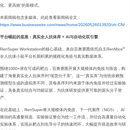
化、更高效”的新模式。
本新闻稿包含多媒体。此处查看新闻稿全文：
https://www.businesswire.com/news/home/20260526013920/zh-CN/
平台崛起的底座：真实全人抗体库 + AI与自动化双引擎
®
RenSuper Workstation的核心基础，来自百奥赛图依托自主RenMice
全人抗体小鼠平台长期积累的规模化免疫与真实数据体系。
围绕1000+潜在可成药靶点，百奥赛图开展大规模体内免疫与筛选，构
建了海量真实全人抗体序列“现货分子库”。这一“真实库”与传统依赖预
测模型生成的虚拟库不同，其每条序列均来源于体内免疫并经过实验验
证，具备真实结合与功能证据，为抗体研发提供更可靠的源头分子资
产。
在此基础上，RenSuper将大规模体内免疫、下一代测序（NGS）、AI
驱动的高通量筛选、实验验证整合为统一工作流，并结合高通量自动化
实验体系，实现从靶点到先导分子的快速闭环，大幅提升筛选效率与研