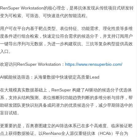
RenSuper Workstation的核心理念，是将抗体发现从传统项目式研发转
变为可检索、可筛选、可快速迭代的智能流程。
用户可在平台内基于靶点类型、表位特征、功能需求、理化性质等多维
度条件进行组合检索，快速定位符合需求的候选分子，并支持订阅用户
一键导出序列与元数据，为进一步构建双抗、三抗等复杂构型提供高效
入口。
欢迎访问RenSuper Workstation：
https://www.rensuperbio.com/
AI赋能候选筛选：从海量数据中快速锁定高质量Lead
在大规模真实数据基础上，RenSuper 构建了AI驱动的候选分子优选体
系，支持从结构预测、表位推断到功能趋势判断的多维分析与排序，帮
助研发团队更快识别具备成药潜力的优质候选分子，减少早期筛选中的
盲目试错。
更重要的是，百奥赛图建立的AI筛选体系已在多个高难度、临床验证靶
点上获得数据验证。以RenNano全人源仅重链抗体（HCAb）平台为