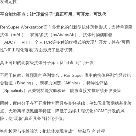
发确定性。
平台能力亮点：让“现货分子”真正可用、可开发、可迭代
RenSuper Workstation面向多元化的创新型抗体药物形式，支持单克隆
抗体（mAb）、双抗/多抗（bsAb/msAb）、抗体药物偶联物
（ADC）、VHH、全人TCR等多种治疗模式的发现与开发，并在“可用
性”和“工程化落地”方面形成了显著优势。
真正可用的现货级抗体分子库：从“可查”到“可开发”
不同于依赖计算预测的序列集合，RenSuper 库中的抗体序列均经过结
合验证（Binding）、亲和力测定（Affinity）、特异性评估
（Specificity）及关键功能实验验证，能够直接支撑后续开发决策。
同时，库内分子在可开发性方面具备良好基础，例如无非预期糖基化位
点、无游离半胱氨酸等特征，降低了后续工程优化和CMC开发的风
险，使“现货”真正具备可转化价值。
智能检索与多维筛选：把抗体发现变成“一键获取”的过程