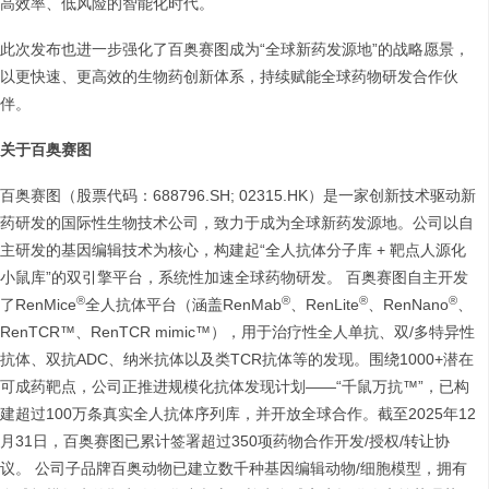
高效率、低风险的智能化时代。
此次发布也进一步强化了百奥赛图成为“全球新药发源地”的战略愿景，
以更快速、更高效的生物药创新体系，持续赋能全球药物研发合作伙
伴。
关于百奥赛图
百奥赛图（股票代码：688796.SH; 02315.HK）是一家创新技术驱动新
药研发的国际性生物技术公司，致力于成为全球新药发源地。公司以自
主研发的基因编辑技术为核心，构建起“全人抗体分子库 + 靶点人源化
小鼠库”的双引擎平台，系统性加速全球药物研发。 百奥赛图自主开发
®
®
®
®
了RenMice
全人抗体平台（涵盖RenMab
、RenLite
、RenNano
、
RenTCR™、RenTCR mimic™），用于治疗性全人单抗、双/多特异性
抗体、双抗ADC、纳米抗体以及类TCR抗体等的发现。围绕1000+潜在
可成药靶点，公司正推进规模化抗体发现计划——“千鼠万抗™”，已构
建超过100万条真实全人抗体序列库，并开放全球合作。截至2025年12
月31日，百奥赛图已累计签署超过350项药物合作开发/授权/转让协
议。 公司子品牌百奥动物已建立数千种基因编辑动物/细胞模型，拥有