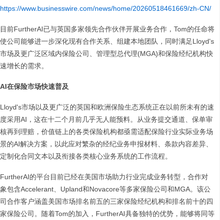
https://www.businesswire.com/news/home/20260518461669/zh-CN/
目前FurtherAI已与英国多家领先合作伙伴开展业务合作，Tom的任命将
使公司能够进一步深化现有合作关系、组建本地团队，同时满足Lloyd's
市场及更广泛区域内保险公司、管理型总代理(MGA)和保险经纪机构快
速增长的需求。
AI在保险市场快速普及
Lloyd's市场以及更广泛的英国和欧洲保险生态系统正在以前所未有的速
度采用AI，这在十二个月前几乎无人能预料。从业务提交通道、保单审
核再到理赔，价值链上的各类保险机构都亟需适配保险行业实际业务场
景的AI解决方案，以此应对繁杂的经纪业务申报材料、条款内容差异、
定制化合同文本以及衔接各类核心业务系统的工作流程。
FurtherAI的平台目前已经在美国市场助力行业完成业务转型，合作对
象包含Accelerant、Upland和Novacore等多家保险公司和MGA。该公
司合作客户涵盖美国市场排名前五的三家保险经纪机构和排名前十的四
家保险公司。随着Tom的加入，FurtherAI具备独特的优势，能够将同等