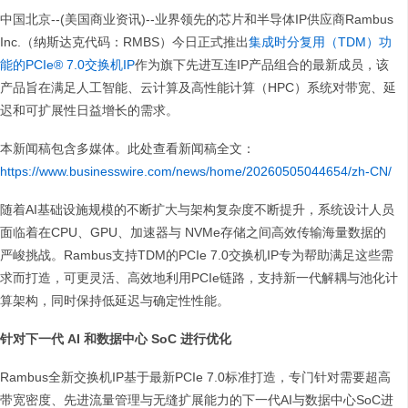
中国北京--(美国商业资讯)--业界领先的芯片和半导体IP供应商Rambus
Inc.（纳斯达克代码：RMBS）今日正式推出
集成时分复用（TDM）功
能的PCIe® 7.0交换机IP
作为旗下先进互连IP产品组合的最新成员，该
产品旨在满足人工智能、云计算及高性能计算（HPC）系统对带宽、延
迟和可扩展性日益增长的需求。
本新闻稿包含多媒体。此处查看新闻稿全文：
https://www.businesswire.com/news/home/20260505044654/zh-CN/
随着AI基础设施规模的不断扩大与架构复杂度不断提升，系统设计人员
面临着在CPU、GPU、加速器与 NVMe存储之间高效传输海量数据的
严峻挑战。Rambus支持TDM的PCIe 7.0交换机IP专为帮助满足这些需
求而打造，可更灵活、高效地利用PCIe链路，支持新一代解耦与池化计
算架构，同时保持低延迟与确定性性能。
针对下一代 AI 和数据中心 SoC 进行优化
Rambus全新交换机IP基于最新PCIe 7.0标准打造，专门针对需要超高
带宽密度、先进流量管理与无缝扩展能力的下一代AI与数据中心SoC进