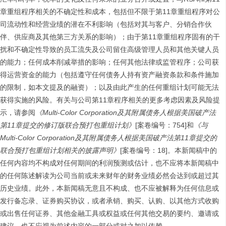
章重组程序相关的不确定性和成本，包括但不限于第11章重组程序对公
司流动性和经营业绩的潜在不利影响（包括对其与客户、分销合作伙
伴、供应商及其他第三方关系的影响）；由于第11章重组程序固有的干
扰和不确定性导致的员工流失及公司留住高级管理人员和其他关键人员
的能力；任何成本削减举措的影响；任何其他法律或监管程序；公司获
得运营资金的能力（包括遵守任何债务人持有资产融资条款和条件施加
的限制，如本文提及的融资）；以及由此产生的任何重组计划可能无法
获得实施的风险。有关与公司第11章程序相关的更多考虑因素及风险提
示，请参阅
《Multi-Color Corporation及其附属债务人根据美国破产法
第11章提交的修订版联合预打包重组计划》
[案卷编号：754]和
《与
Multi-Color Corporation及其附属债务人根据美国破产法第11章提交的
联合预打包重组计划相关的披露声明》
[案卷编号：18]。本新闻稿中的
任何内容均不构成对任何期间的利润预测或估计，也不应将本新闻稿中
的任何陈述解读为公司当前或未来财年的财务业绩必然会达到或超过其
历史业绩。此外，本新闻稿无意且不构成、也不应被解释为任何信息或
发行备忘录、证券购买协议，或者承销、购买、认购、以其他方式收购
或出售任何证券、其他金融工具或权益或任何其他交易的要约、邀请或