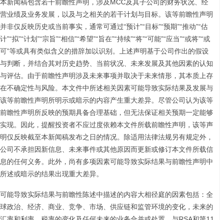
本新闻稿包含若干前瞻性声明，涉及MCC及其子公司的财务状况、经
营业绩及业务发展，以及与之相关的若干计划与目标。该等前瞻性声明
并非仅反映历史或当前事实，通常可通过“预计”“目标”“预期”“推动”“估
计”“拟”“计划”“宗旨”“相信”“希望”“旨在”“持续”“将”“可能”“应当”“或将”“或
可”等或具有类似含义的措辞加以识别。上述声明基于公司作出的假设
与判断，并结合其对历史趋势、当前状况、未来发展及其他因素的认知
与评估。由于前瞻性声明涉及未来事项并取决于未来情形，其本质上存
在不确定性与风险。本文件中所述相关因素可能导致实际结果及发展与
该等前瞻性声明所明示或暗示的内容产生重大差异。尽管公司认为该等
前瞻性声明所反映的预期具备合理基础，但无法保证相关预期一定能够
实现。因此，提醒投资者不应过度依赖本文件所载前瞻性声明，该等声
明仅反映截至本新闻稿发布之日的情况。除适用法律法规另有规定外，
公司不承担因新信息、未来事件或其他原因而更新或修订本文件所载信
息的任何义务。此外，尚有多项因素可能导致实际结果与前瞻性声明中
所述或暗示的结果出现重大差异。
可能导致实际结果与前瞻性陈述中描述的内容大相径庭的因素包括：全
球政治、经济、商业、竞争、市场、供应链和监管环境的变化，未来的
汇率和利率，税率的变化及任何未来的业务合并或处置，与RSA和第11