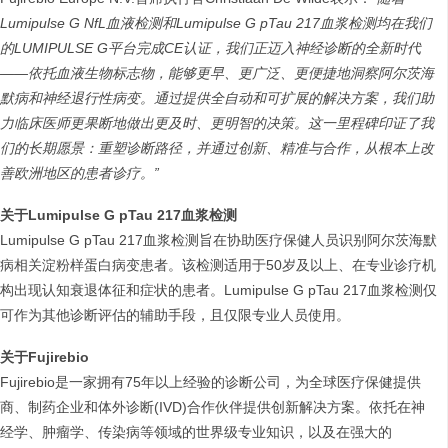
Lumipulse G NfL血液检测和Lumipulse G pTau 217血浆检测均在我们
的LUMIPULSE G平台完成CE认证，我们正迈入神经诊断的全新时代
——依托血液生物标志物，能够更早、更广泛、更便捷地洞察阿尔茨海
默病和神经退行性病变。通过提供全自动和可扩展的解决方案，我们助
力临床医师更果断地做出更及时、更明智的决策。这一里程碑印证了我
们的长期愿景：重塑诊断路径，并通过创新、精准与合作，从根本上改
善欧洲地区的患者诊疗。”
关于Lumipulse G pTau 217血浆检测
Lumipulse G pTau 217血浆检测旨在协助医疗保健人员识别阿尔茨海默
病相关淀粉样蛋白病变患者。该检测适用于50岁及以上、在专业诊疗机
构出现认知衰退体征和症状的患者。Lumipulse G pTau 217血浆检测仅
可作为其他诊断评估的辅助手段，且仅限专业人员使用。
关于Fujirebio
Fujirebio是一家拥有75年以上经验的诊断公司，为全球医疗保健提供
商、制药企业和体外诊断(IVD)合作伙伴提供创新解决方案。依托在神
经学、肿瘤学、传染病等领域的世界级专业知识，以及在强大的