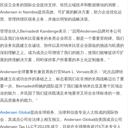
区设立业务的国际企业提供支持。依托云端技术和数据驱动的洞察，
Andersen in Namibia提供高效、可扩展的解决方案，助力企业优化运
营、管理跨辖区税务义务，并做出明智的战略决策。
管理合伙人Bernadedt Kandenge表示：“启用Andersen品牌对本公司
以及我们在纳米比亚服务的各类企业而言，都是一个重要里程碑。我们
的业务实践建立在诚信、协作以及对纳米比亚企业面临的挑战与机遇的
深刻理解之上。成为成员公司增强了我们的能力，使我们能够提供可扩
展的跨境解决方案，同时保持客户所看重的本土化定制服务。”
Andersen全球董事长兼首席执行官Mark L. Vorsatz表示：“此次品牌转
换建立在成功合作的基础之上，标志着我们在非洲的长期战略迈出了重
要一步。Bernadedt和她的团队提升了我们服务纳米比亚及整个区域企
业的能力，并巩固了我们提供既满足本地要求又符合全球标准的一致、
高品质服务的能力。”
Andersen Global
是由全球税务、法律和估值专业人士组成的国际协
会，其成员公司在法律上相互独立。Andersen Global由美国成员公司
Andersen Tax LLC于2013年成立，目前在全球拥有超过5万名专业人