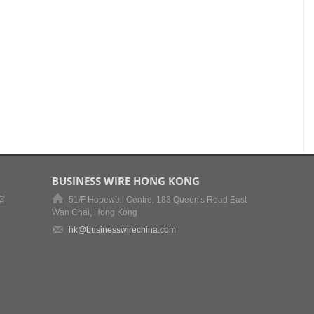
BUSINESS WIRE HONG KONG
室
51/F Hopewell Centre, 183 Queen's Road East
Wan Chai, Hong Kong
hk@businesswirechina.com