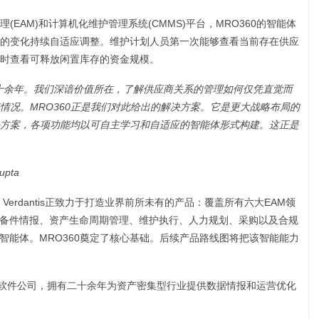
EAM)和计算机化维护管理系统(CMMS)平台，MRO360的智能体
的变化持续自适应调整。维护计划人员第一次能够查看当前存在供应
时查看可释放闲置库存的资金规模。
十余年。我们深谙价值所在，了解供应商关系的管理如何仅凭直觉而
情况。MRO360正是我们对此给出的解决方案。它是更大战略布局的
方案，各项功能均以可自主学习和自适应的智能体形式构建。这正是
upta
基础。Verdantis正致力于打造业界前所未有的产品：覆盖所有六大EAM领
括备件情报、资产生命周期管理、维护执行、人力规划、采购以及合规
智能体。MRO360奠定了核心基础。后续产品路线图将把该智能能力
球性AI软件公司，拥有二十余年为资产密集型行业提供数据情报和运营优化