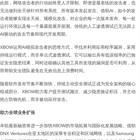
此前，网络攻击者的行动始终受人才限制。即便是最老练的攻击者，也
无法做到全天候针对所有系统、所有版本发起攻击。借助AI，如今的攻
击者能够实现全天候、规模化攻击，对企业的每一次版本发布、每一处
运行环境以及每一个暴露面展开探测。传统的人工渗透测试已无法跟上
AI驱动的攻击节奏和现代开发周期。
XBOW运用AI模拟攻击者的思维方式，寻找并利用应用程序漏洞，采用
持续运行模式，而非单点式渗透测试。它可以输出具有低误报率的已验
证安全隐患结果，同时还能确认其他工具所发现的漏洞是否可利用，从
而帮助安全团队避免在无效信息上浪费时间。
随着软件发布节奏不断加快，持续主动安全测试正成为安全架构的核心
组成部分。XBOW助力客户提升测试频次、减少隐患验证积压，并主动
抢占防御先机，而非被动应对攻击。
助力全球业务扩张
本轮最新融资将进一步加快XBOW的市场拓展与国际化发展战略。借助
DNX Ventures在亚太地区的深厚专业积淀和区域网络，以及Samsung