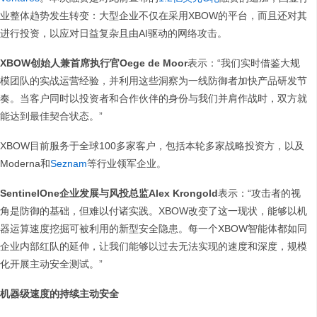
业整体趋势发生转变：大型企业不仅在采用XBOW的平台，而且还对其
进行投资，以应对日益复杂且由AI驱动的网络攻击。
XBOW创始人兼首席执行官Oege de Moor
表示：“我们实时借鉴大规
模团队的实战运营经验，并利用这些洞察为一线防御者加快产品研发节
奏。当客户同时以投资者和合作伙伴的身份与我们并肩作战时，双方就
能达到最佳契合状态。”
XBOW目前服务于全球100多家客户，包括本轮多家战略投资方，以及
Moderna和
Seznam
等行业领军企业。
SentinelOne企业发展与风投总监Alex Krongold
表示：“攻击者的视
角是防御的基础，但难以付诸实践。XBOW改变了这一现状，能够以机
器运算速度挖掘可被利用的新型安全隐患。每一个XBOW智能体都如同
企业内部红队的延伸，让我们能够以过去无法实现的速度和深度，规模
化开展主动安全测试。”
机器级速度的持续主动安全