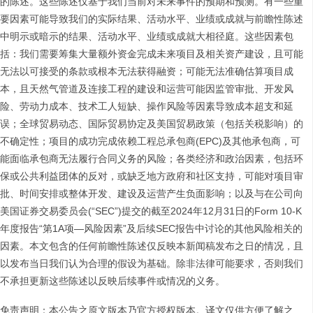
的陈述。这些陈述仅基于我们当前对未来事件的预期和预测。有一些重
要因素可能导致我们的实际结果、活动水平、业绩或成就与前瞻性陈述
中明示或暗示的结果、活动水平、业绩或成就大相径庭。这些因素包
括：我们需要筹集大量额外资金完成未来项目及相关资产建设，且可能
无法以可接受的条款或根本无法获得融资；可能无法准确估算项目成
本，且天然气管道及连接工程的建设和运营可能因监管审批、开发风
险、劳动力成本、技术工人短缺、操作风险等因素导致成本超支和延
误；全球贸易动态、国际贸易协定及美国贸易政策（包括关税影响）的
不确定性；项目的成功完成依赖工程总承包商(EPC)及其他承包商，可
能面临承包商无法履行合同义务的风险；各类经济和政治因素，包括环
保或公共利益团体的反对，或缺乏地方政府和社区支持，可能对项目审
批、时间安排或整体开发、建设及运营产生负面影响；以及与在公司向
美国证券交易委员会(“SEC”)提交的截至2024年12月31日的Form 10-K
年度报告“第1A项—风险因素”及后续SEC报告中讨论的其他风险相关的
因素。本文包含的任何前瞻性陈述仅反映本新闻稿发布之日的情况，且
以发布当日我们认为合理的假设为基础。除非法律可能要求，否则我们
不承担更新这些陈述以反映后续事件或情况的义务。
免责声明：本公告之原文版本乃官方授权版本。译文仅供方便了解之