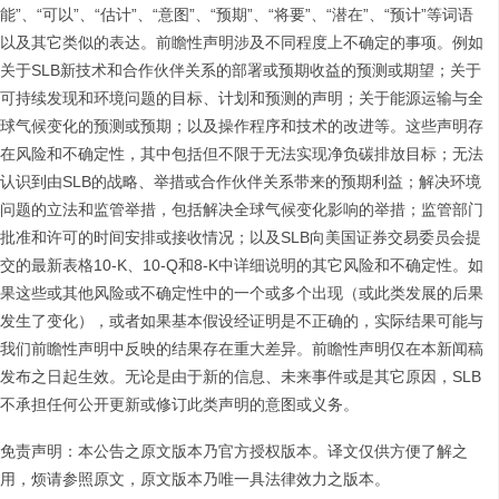
能”、“可以”、“估计”、“意图”、“预期”、“将要”、“潜在”、“预计”等词语
以及其它类似的表达。前瞻性声明涉及不同程度上不确定的事项。例如
关于SLB新技术和合作伙伴关系的部署或预期收益的预测或期望；关于
可持续发现和环境问题的目标、计划和预测的声明；关于能源运输与全
球气候变化的预测或预期；以及操作程序和技术的改进等。这些声明存
在风险和不确定性，其中包括但不限于无法实现净负碳排放目标；无法
认识到由SLB的战略、举措或合作伙伴关系带来的预期利益；解决环境
问题的立法和监管举措，包括解决全球气候变化影响的举措；监管部门
批准和许可的时间安排或接收情况；以及SLB向美国证券交易委员会提
交的最新表格10-K、10-Q和8-K中详细说明的其它风险和不确定性。如
果这些或其他风险或不确定性中的一个或多个出现（或此类发展的后果
发生了变化），或者如果基本假设经证明是不正确的，实际结果可能与
我们前瞻性声明中反映的结果存在重大差异。前瞻性声明仅在本新闻稿
发布之日起生效。无论是由于新的信息、未来事件或是其它原因，SLB
不承担任何公开更新或修订此类声明的意图或义务。
免责声明：本公告之原文版本乃官方授权版本。译文仅供方便了解之
用，烦请参照原文，原文版本乃唯一具法律效力之版本。