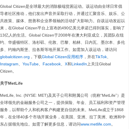
Global Citizen是全球最大的消除极端贫困运动。该运动由全球日常倡
导者社区推动，他们发出声音并采取行动，并通过汇聚音乐、娱乐、公
共政策、媒体、慈善和企业界领袖的活动扩大影响力。自该运动发起以
来，在Global Citizen平台上宣布的490亿美元承诺已得到落实，影响了
13亿人的生活。Global Citizen于2008年在澳大利亚成立，其团队在纽
约、华盛顿特区、洛杉矶、伦敦、巴黎、柏林、日内瓦、墨尔本、多伦
多、约翰内斯堡、拉各斯等地开展工作。如需加入该运动，请访问
globalcitizen.org
，下载
Global Citizen应用程序
，并在
TikTok
、
Instagram
、
YouTube
、
Facebook
、
X
和
LinkedIn
上关注Global
Citizen。
关于MetLife
MetLife, Inc. (NYSE: MET)及其子公司和附属公司（统称“MetLife”）是
全球领先的金融服务公司之一，提供保险、年金、员工福利和资产管理
服务，以帮助个人和机构客户构建更自信的未来。MetLife成立于1868
年，在全球40多个市场开展业务，在美国、亚洲、拉丁美洲、欧洲和中
东占据领先地位。如需了解更多信息，请访问
www.metlife.com
。