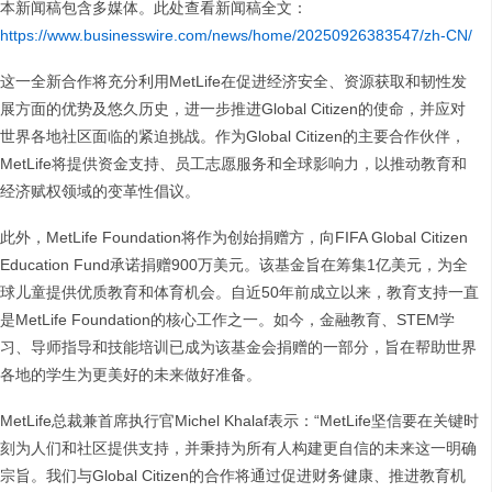
本新闻稿包含多媒体。此处查看新闻稿全文：
https://www.businesswire.com/news/home/20250926383547/zh-CN/
这一全新合作将充分利用MetLife在促进经济安全、资源获取和韧性发
展方面的优势及悠久历史，进一步推进Global Citizen的使命，并应对
世界各地社区面临的紧迫挑战。作为Global Citizen的主要合作伙伴，
MetLife将提供资金支持、员工志愿服务和全球影响力，以推动教育和
经济赋权领域的变革性倡议。
此外，MetLife Foundation将作为创始捐赠方，向FIFA Global Citizen
Education Fund承诺捐赠900万美元。该基金旨在筹集1亿美元，为全
球儿童提供优质教育和体育机会。自近50年前成立以来，教育支持一直
是MetLife Foundation的核心工作之一。如今，金融教育、STEM学
习、导师指导和技能培训已成为该基金会捐赠的一部分，旨在帮助世界
各地的学生为更美好的未来做好准备。
MetLife总裁兼首席执行官Michel Khalaf表示：“MetLife坚信要在关键时
刻为人们和社区提供支持，并秉持为所有人构建更自信的未来这一明确
宗旨。我们与Global Citizen的合作将通过促进财务健康、推进教育机