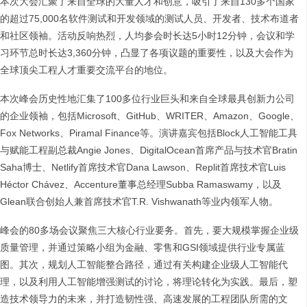
本次大会汇聚了来自全球的大量人才和创意，吸引了来自130多个国家
的超过75,000名软件测试和开发领域的测试人员、开发者、技术布道者
和社区领袖。活动反响热烈，人均参会时长达5小时12分钟，会议和学
习环节总时长达3,360分钟，凸显了各项议题的重要性，以及大会作为
全球顶尖工程人才重要交流平台的地位。
本次峰会历史性地汇集了100多位行业巨头和来自全球最具创新力公司
的企业领袖，包括Microsoft、GitHub、WRITER、Amazon、Google、
Fox Networks、Piramal Finance等。演讲嘉宾包括Block人工智能工具
与赋能工程副总裁Angie Jones、DigitalOcean首席产品与技术官Bratin
Saha博士、Netlify首席技术官Dana Lawson、Replit首席技术官Luis
Héctor Chávez、Accenture董事总经理Subba Ramaswamy，以及
Glean联合创始人兼首席技术官T.R. Vishwanath等业内领军人物。
峰会的80多场会议聚焦三大核心行业要务。首先，要大规模掌握企业级
质量管理，并通过策略小组为金融、零售和GSI领域提供行业专属蓝
图。其次，规划人工智能整合路径，通过有关构建企业级人工智能代
理，以及利用人工智能增强测试的讨论，将理论转化为实践。最后，塑
造技术领导力的未来，并打造韧性强、高速发展的工程团队所需的文