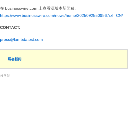
在 businesswire.com 上查看源版本新闻稿:
https://www.businesswire.com/news/home/20250925509867/zh-CN/
CONTACT:
press@lambdatest.com
展会新闻
分享到：