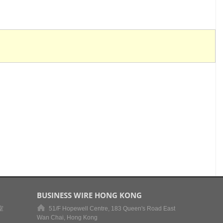
BUSINESS WIRE HONG KONG
室
51/F Hopewell Centre, 183 Queen's Road East
Wan Chai, Hong Kong