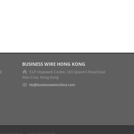
BUSINESS WIRE HONG KONG
室
51/F Hopewell Centre, 183 Queen's Road East
Wan Chai, Hong Kong
hk@businesswirechina.com