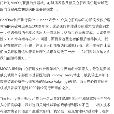
门针对MVO的获批治疗器械。心脏病发作及相关心脏疾病仍是全球范
围内导致死亡和残疾的主要原因之一。
CorFlow首席执行官Paul Mead表示：“介入心脏病学和心脏病发作护理
领域的突破可追溯至100多年前，这是医疗护理进步的重大成功案例之
一，但该领域的先驱和杰出人士都认同，这项工作尚未完成。大多数急
性STEMI幸存者存在MVO问题，而目前这些患者的预后差得惊人。我
们旨在揭露这一问题，并证明人们能够为此采取行动。这一里程碑让我
们向兑现改善这些患者护理的承诺又迈进了一步——我们深知在这方面
我们能做得更好。”
MOCA-II试验由心脏病发作护理领域的世界知名专家牵头，分别是美国
俄亥俄州辛辛那提市基督医院的Timothy Henry博士，以及瑞士卢加诺
市提契诺心脏中心研究所的Marco Valgimigli教授。两人在心血管研究
领域共发表了超过1000篇经同行评审的论文。
Tim Henry博士表示：“作为一名从事STEMI患者治疗和研究数十年的介
入心脏病学家，我对这项关键性试验的启动感到振奋不已——相关技术
有望对患者的预后产生重大影响。我坚信，在原发性PCI过程中，在护