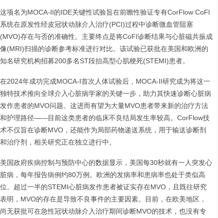
这项名为MOCA-II的IDE关键性试验旨在前瞻性验证专有CorFlow CoFl
系统在原发性经皮冠状动脉介入治疗(PCI)过程中诊断微血管阻塞
(MVO)存在与否的准确性。主要终点是将CoFI诊断结果与心脏磁共振成
像(MRI)扫描的诊断参考标准进行对比。该试验已获批在美国和欧洲的
知名研究机构招募200多名ST段抬高型心肌梗死(STEMI)患者。
在2024年成功完成MOCA-I首次人体试验后，MOCA-II研究成为将这一
独特技术推向全球介入心脏病学家的关键一步，助力其快速诊断心脏病
发作患者的MVO问题。这进而有望为大量MVO患者带来新的治疗方法
和护理路径——目前这类患者的临床不良结局发生率较高。CorFlow技
术不仅旨在诊断MVO，还能作为局部药物递送系统，用于输送诊断剂
和治疗剂，相关研究正在独立进行中。
美国政府疾病控制与预防中心的数据显示，美国每30秒就有一人突发心
脏病，每年报告病例约80万例。欧洲的发病率和患病率也处于类似高
位。超过一半的STEMI心脏病发作患者被证实存在MVO，且既往研究
表明，MVO的存在是导致不良事件的主要因素。目前，在欧美地区，
尚无获批可在急性冠状动脉介入治疗期间诊断MVO的技术，也没有专