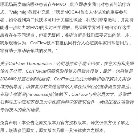
理现场高度确信哪些患者存在MVO，能立即改变我们对患者的治疗方
式。”Valgimigli教授补充道：“我是MOCA-I首次人体试验的重要参与
者，如今看到第二代技术可用于关键性试验，我感到非常激动，并期待
能进一步助力对MVO的实时科学理解。尽管医学界对于如何治疗这类
患者存在不同观点，但毫无疑问，准确诊断是我们需要迈出的第一步。
我乐观地认为，CorFlow技术获批供同行介入心脏病学家日常使用后，
将有助于推动该领域的发展。”
关于CorFlow Therapeutics：公司总部位于瑞士巴尔，在意大利和美国
设有子公司。CorFlow由国际风险投资公司联合投资，最近一轮融资是
2024年9月宣布的B轮融资。CorFlow立志成为诊断和治疗解决方案领
域的领导者，以恢复存在关键需求的人体任何部位的健康微血管血流。
在瑞士创新署(Innosuisse)的资助下，CorFlow与伯尔尼大学、苏黎世
联邦理工学院和苏黎世大学医院的科学家密切合作，持续探索这项独特
专利技术的应用场景。
免责声明：本公告之原文版本乃官方授权版本。译文仅供方便了解之
用，烦请参照原文，原文版本乃唯一具法律效力之版本。