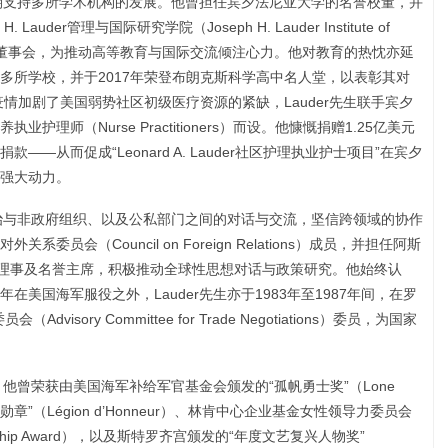
长期支持多所学术机构的发展。他曾担任宾夕法尼亚大学的名誉校董，并
 Lauder管理与国际研究学院（Joseph H. Lauder Institute of
al Studies）董事会，为推动高等教育与国际交流倾注心力。他对教育的热忱亦延
多所学校，并于2017年荣登布朗克斯科学高中名人堂，以表彰其对
疫情加剧了美国弱势社区初级医疗资源的紧缺，Lauder先生联手宾夕
理师（Nurse Practitioners）而设。他慷慨捐赠1.25亿美元
—从而促成“Leonard A. Lauder社区护理执业护士项目”在宾夕
强大动力。
政治与非政府组织、以及公私部门之间的对话与交流，坚信跨领域的协作
员会（Council on Foreign Relations）成员，并担任阿斯
事会的终身理事及名誉主席，积极推动全球性思想对话与政策研究。他始终认
美国海军服役之外，Lauder先生亦于1983年至1987年间，在罗
sory Committee for Trade Negotiations）委员，为国家
。他曾荣获由美国海军补给军官基金会颁发的“孤帆勇士奖”（Lone
团勋章”（Légion d’Honneur）、林肯中心企业基金女性领导力委员会
ership Award），以及斯特罗齐宫颁发的“年度文艺复兴人物奖”