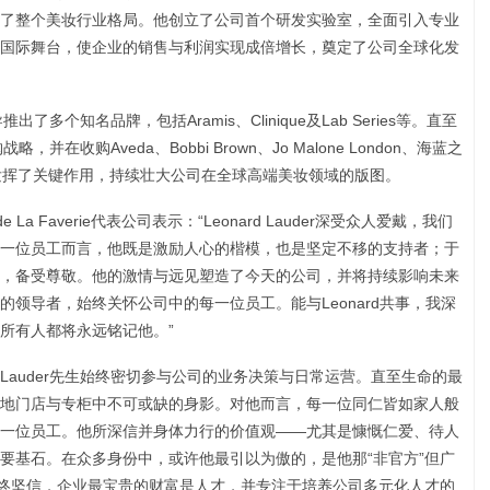
了整个美妆行业格局。他创立了公司首个研发实验室，全面引入专业
国际舞台，使企业的销售与利润实现成倍增长，奠定了公司全球化发
了多个知名品牌，包括Aramis、Clinique及Lab Series等。直至
并在收购Aveda、Bobbi Brown、Jo Malone London、海蓝之
程中发挥了关键作用，持续壮大公司在全球高端美妆领域的版图。
La Faverie代表公司表示：“Leonard Lauder深受众人爱戴，我们
一位员工而言，他既是激励人心的楷模，也是坚定不移的支持者；于
，备受尊敬。他的激情与远见塑造了今天的公司，并将持续影响未来
领导者，始终关怀公司中的每一位员工。能与Leonard共事，我深
所有人都将永远铭记他。”
auder先生始终密切参与公司的业务决策与日常运营。直至生命的最
地门店与专柜中不可或缺的身影。对他而言，每一位同仁皆如家人般
一位员工。他所深信并身体力行的价值观——尤其是慷慨仁爱、待人
要基石。在众多身份中，或许他最引以为傲的，是他那“非官方”但广
始终坚信，企业最宝贵的财富是人才，并专注于培养公司多元化人才的