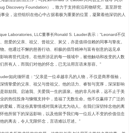
rug Discovery Foundation），致力于支持前沿药物研究。直至辞世
两项事业，这些组织在他心中占据着极为重要的位置，凝聚着他深切的人
boratories, LLC董事长Ronald S. Lauder表示：“Leonard不仅
、慈爱的父亲、祖父、曾祖父、舅父，亦是值得信赖的同事与挚友。
物。他通过不懈的慈善行动、积极的倡导精神与富有创意的远见卓
影响将世代流传。在他所涉足的每一领域中，被他触动和改变的人数
们所有人，而我们对他的怀念，已无法用言语来形容。”
 Lauder如此缅怀道：“父亲是一位卓越非凡的人物，不仅是商界领袖，
深情挚爱的父亲、祖父与曾祖父。他的活力、睿智与宽厚，深深影响
是鼓励我、启迪我、关爱我一生的源泉。他的非凡传承，远不止于美
业的热忱投身与慷慨支持中，造福了无数生命。他不仅赢得了广泛的
的爱戴，而这份真挚情感对我来说尤为动人。在我们深切悼念他的离
怀他所留下的深远影响，以及他留予我们每一位后人不变的价值信念
他的离去，令人无限怀念，言语难以尽述。”