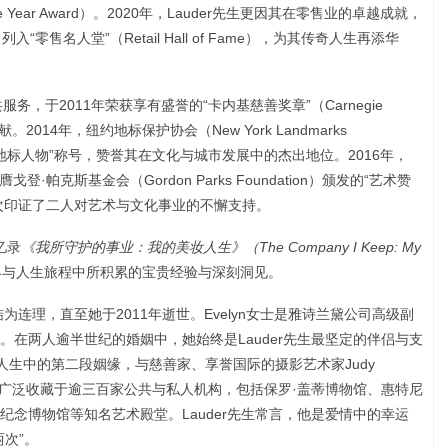
an of the Year Award）。2020年，Lauder先生更因其在零售业的卓越成就，
s）列入“零售名人堂”（Retail Hall of Fame），为其传奇人生再添华
服务，于2011年荣获享有盛誉的“卡内基慈善奖章”（Carnegie
越贡献。2014年，纽约地标保护协会（New York Landmarks
纽约在世地标人物”称号，赞誉其在文化与城市发展中的杰出地位。2016年，
同荣膺戈登·帕克斯基金会（Gordon Parks Foundation）颁发的“艺术赞
ward），再次印证了二人对艺术与文化事业的不懈支持。
忆录
《我所守护的事业：我的美妆人生》（The Company I Keep: My
界与人生旅程中所积累的宝贵经验与深刻洞见。
Lauder结为连理，直至她于2011年逝世。Evelyn女士是雅诗兰黛公司高级副
在两人逾半世纪的婚姻中，她始终是Lauder先生最坚定的伴侣与支
迎来了人生中的第二段姻缘，与慈善家、享誉国际的摄影艺术家Judy
dy的作品被广泛收藏于逾三百家公共与私人机构，包括保罗·盖蒂博物馆、惠特尼
念博物馆等知名艺术殿堂。Lauder先生常言，他是爱情中的幸运
次”。