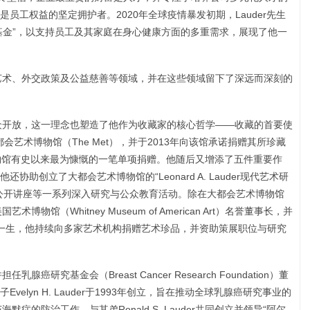
员工权益的坚定拥护者。2020年全球疫情暴发初期，Lauder先生
关爱基金”，以支持员工及其家庭在身心健康方面的多重需求，展现了他一
、艺术、外交政策及公益慈善等领域，并在这些领域留下了深远而深刻的
公众开放，这一理念也塑造了他作为收藏家的核心哲学——收藏的首要使
都会艺术博物馆（The Met），并于2013年向该馆承诺捐赠其所珍藏
物馆有史以来最为慷慨的一笔单项捐赠。他随后又增添了五件重要作
助创立了大都会艺术博物馆的“Leonard A. Lauder现代艺术研
公开讲座等一系列深入研究与公众教育活动。除在大都会艺术博物馆
博物馆（Whitney Museum of American Art）名誉董事长，并
终其一生，他持续向多家艺术机构捐赠艺术珍品，并资助策展职位与研究
癌研究基金会（Breast Cancer Research Foundation）董
elyn H. Lauder于1993年创立，旨在推动全球乳腺癌研究事业的
默症的防治工作，与其弟Ronald S. Lauder共同创立并领导“阿尔