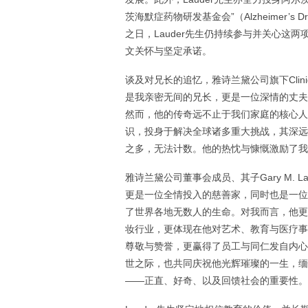
茨海默症药物研发基金会”（Alzheimer’s D
之日，Lauder先生仍持续参与并关心这
文关怀与坚定承诺。
谈及对兄长的追忆，雅诗兰黛公司旗下Clinique La
是我亲密无间的兄长，更是一位深情的丈夫
然而，他的传奇远不止于我们家庭的核心人
识，投身于解决全球诸多重大挑战，其深远
之多，无法计数。他的热忱与慷慨激励了我
雅诗兰黛公司董事会成员、其子Gary M.
更是一位全情投入的慈善家，同时也是一位
了世界各地无数人的生命。对我而言，他更
妆行业，更体现在他对艺术、教育与医疗事
尊敬与赞誉，更赢得了员工与同仁发自内心
世之际，也共同庆祝他光辉璀璨的一生，缅
——正直、好奇、以及回馈社会的重要性。