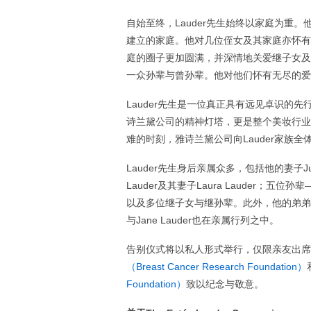
自始至终，Lauder先生始终以家庭为重。他深深
建立的家庭。他对几位侄女及其家庭亦怀有
庭的圈子更加圆满，并深情地关爱继子女及
一众孙辈与曾孙辈。他对他们怀有无尽的爱
Lauder先生是一位真正具有远见卓识的
诗兰黛公司的精神灯塔，更是整个美妆行业
难的时刻，雅诗兰黛公司向Lauder家族
Lauder先生身后亲属众多，包括他的妻子Judy Gli
Lauder及其妻子Laura Lauder；五位孙辈——
以及多位继子女与继孙辈。此外，他的弟弟Ronald S
与Jane Lauder也在亲属行列之中。
告别仪式将以私人形式举行，仅限亲友出席
（Breast Cancer Research Foundation）
Foundation）
致以纪念与敬意。