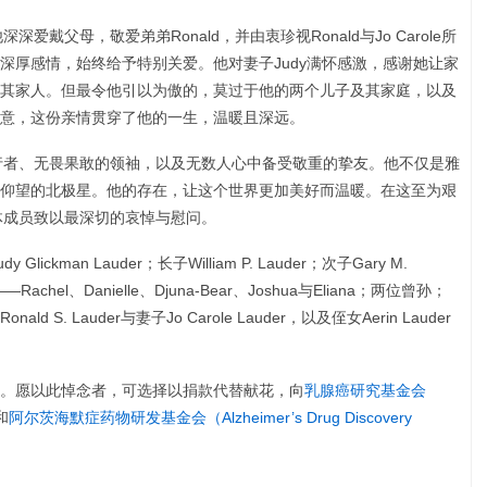
爱戴父母，敬爱弟弟Ronald，并由衷珍视Ronald与Jo Carole所
深厚感情，始终给予特别关爱。他对妻子Judy满怀感激，感谢她让家
其家人。但最令他引以为傲的，莫过于他的两个儿子及其家庭，以及
意，这份亲情贯穿了他的一生，温暖且深远。
先行者、无畏果敢的领袖，以及无数人心中备受敬重的挚友。他不仅是雅
仰望的北极星。他的存在，让这个世界更加美好而温暖。在这至为艰
全体成员致以最深切的哀悼与慰问。
ckman Lauder；长子William P. Lauder；次子Gary M.
Rachel、Danielle、Djuna-Bear、Joshua与Eliana；两位曾孙；
. Lauder与妻子Jo Carole Lauder，以及侄女Aerin Lauder
。愿以此悼念者，可选择以捐款代替献花，向
乳腺癌研究基金会
和
阿尔茨海默症药物研发基金会（Alzheimer’s Drug Discovery