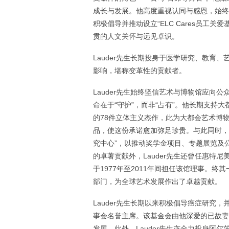
成长与发展。他高度重视认同与感恩，始终是
积极倡导并推动设立“ELC Cares员工
贯的人文关怀与远见卓识。
Lauder先生长期投身于医学研究、教育
影响，堪称变革性的贡献者。
Lauder先生始终坚信艺术与博物馆应向
命在于“守护”，而非“占有”。他长期支持大
的78件立体主义杰作，此为大都会艺术博
品，使这份承诺愈加弥足珍贵。与此同时，他还协
究中心”，以推动奖学金项目、专题展览及
的卓著贡献外，Lauder先生还曾任惠特尼美国艺术
于1977年至2011年间担任该馆理事。
部门，为全球艺术发展作出了卓越贡献。
Lauder先生长期以来积极倡导癌症研究，并担任乳腺
事会名誉主席。该基金会由他深爱的已故妻子Ev
发展。此外，Lauder先生亦全力投身阿尔茨海