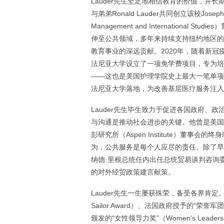
Lauder先生坚定地相信教育的价值，并
与弟弟Ronald Lauder共同创立该校Joseph H.
Management and Internation
伸至公共领域，多年来持续支持纽约地区的
教育事业的深远贡献。2020年，随着新冠
法尼亚大学设立了一项免学费项目，专为培养执业护
——这也是美国护理学院史上最大一笔单项捐款—
法尼亚大学落地，为改善基层医疗服务注入
Lauder先生毕生致力于促进各国政府、
与沟通是推动社会进步的关键。他曾是美国对外关系委
彭研究所（Aspen Institute）董
为，公共服务是每个人应尽的责任。除了早年在
纳德·里根总统任内出任总统贸易谈判咨询委员会（Advi
的对外经贸政策建言献策。
Lauder先生一生屡获殊荣，备受各界肯定
Sailor Award）、法国政府授予的“荣誉军
颁发的“女性领导力奖”（Women’s Lead