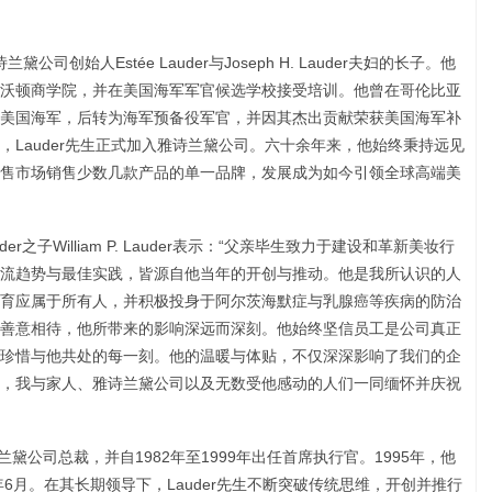
公司创始人Estée Lauder与Joseph H. Lauder夫妇的长子。他
沃顿商学院，并在美国海军军官候选学校接受培训。他曾在哥伦比亚
美国海军，后转为海军预备役军官，并因其杰出贡献荣获美国海军补
年，Lauder先生正式加入雅诗兰黛公司。六十余年来，他始终秉持远见
售市场销售少数几款产品的单一品牌，发展成为如今引领全球高端美
der之子William P. Lauder表示：“父亲毕生致力于建设和革新美妆行
流趋势与最佳实践，皆源自他当年的开创与推动。他是我所认识的人
育应属于所有人，并积极投身于阿尔茨海默症与乳腺癌等疾病的防治
善意相待，他所带来的影响深远而深刻。他始终坚信员工是公司真正
珍惜与他共处的每一刻。他的温暖与体贴，不仅深深影响了我们的企
，我与家人、雅诗兰黛公司以及无数受他感动的人们一同缅怀并庆祝
雅诗兰黛公司总裁，并自1982年至1999年出任首席执行官。1995年，他
年6月。在其长期领导下，Lauder先生不断突破传统思维，开创并推行