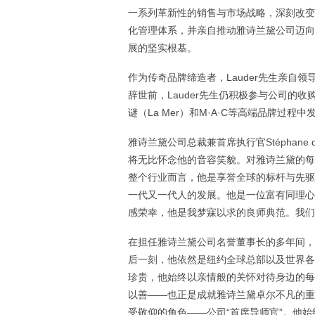
一系列革新性的销售与市场战略，深刻改变
化管理体系，并亲自推动雅诗兰黛公司迈向
展的坚实根基。
作为传奇品牌缔造者，Lauder先生亲自领导推出
辞世前，Lauder先生仍积极参与公司的收购战略，
谜（La Mer）和M·A·C等高端品牌过
雅诗兰黛公司总裁兼首席执行官Stéphane de 
将无比怀念他的音容笑貌。对雅诗兰黛的每
整个行业而言，他是享誉全球的标杆与先驱
一代又一代人的发展。他是一位富有同理心的
感荣幸，他是我梦寐以求的良师典范。我们
在担任雅诗兰黛公司名誉董事长的多年间，L
后一刻，他依然是纽约全球总部以及世界各
珍贵，他始终以亲情般的关怀对待身边的每
以善——也正是成就雅诗兰黛卓尔不凡的重
受敬仰的角色——公司“首席导师官”。他