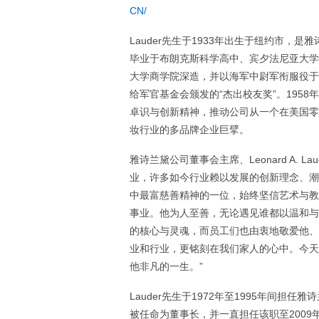
CN/
Lauder先生于1933年出生于纽约市，是雅诗兰黛
毕业于布朗克斯科学高中、宾夕法尼亚大学
大学商学院深造，并以海军中尉军衔服役于
给军官基金会颁发的“杰出校友奖”。1958
卓识与创新精神，推动公司从一个在美国零
妆行业的多品牌企业巨擘。
雅诗兰黛公司董事会主席、Leonard A. Lau
业，许多如今行业赖以发展的创新理念、潮
中最富慈善精神的一位，始终坚信艺术与教
事业。他为人至善，无论遇见谁都以温和与
的核心与灵魂，而员工们也由衷地敬爱他、
业和行业，更铭刻在我们家人的心中。今天
他非凡的一生。”
Lauder先生于1972年至1995年间担任
被任命为董事长，并一直担任该职至2009