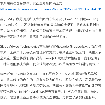
本新闻稿包含多媒体。此处查看新闻稿全文：
https://www.businesswire.com/news/home/20250320934352/zh-CN/
基于SAT在疲劳预测和预防方面的专业知识，FaaS平台利用mimik的
DFC-AI技术，在不依赖始终在线的云连接的情况下，提供实时且以隐
私为先的疲劳洞察。这确保了能普遍遵守地区法规，消除了针对特定国
家进行定制的负担，并实现了无缝的全球扩展。
Sleep Advice Technologies首席执行官Riccardo Groppo表示：“SAT多
年来一直致力于完善疲劳管理解决方案，帮助企业积极应对一项重大安
全风险。通过将我们的产品与mimik的AI赋能技术相结合，我们提供了
一种首创的解决方案，使企业能够在疲劳相关风险发生前进行预防。”
mimik的DFC-AI建立在其DF-HEC平台之上，将AI处理转移到终端设
备，将其转变为自主的、具备AI能力的节点，即使在偏远、高风险和低
连接环境中也能实时检测疲劳风险。两家公司还致力于将SAT的疲劳智
能技术嵌入mimik的HybridTrax解决方案中。此次合作在运输、海运、
物流、建筑和工业运营等领域为安全和生产力树立了新的行业标杆。