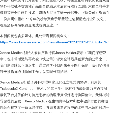
入物和器械设计的开拓者，其仿生植入物、再生生物材料以及复合聚合
物外科器械等突破性产品组合借助从术后远程治疗监测到术前全息手术
模拟等开创性软件技术，影响力得到了进一步提升。《快公司》杂志在
一份声明中指出：“今年的榜单聚焦于那些通过创新塑造行业和文化，
在经济各领域取得显著成就的企业。”
本新闻稿包含多媒体。此处查看新闻稿全文：
https://www.businesswire.com/news/home/20250320943567/zh-CN/
Xenco Medical创始人兼首席执行官Jason Haider表示：“我们深感荣
幸，也非常感激能再次被《快公司》评为全球最具创新力的公司之一。
我们期待继续不懈追求，通过跨学科创新来变革医疗保健，我们坚信各
种干预措施必须协同工作，以实现长期护理。”
Xenco Medical打破了外科护理中常见的孤立模式的障碍，利用其
TrabeculeX Continuum技术，将其再生生物材料的成骨潜力与通过AI
康复平台提供的针对特定患者的物理康复锻炼进行协同整合。受机械转
导原理的启发，Xenco Medical在生物骨科技术和数字健康方面的突破
性融合建立了一条无缝连接，将患者康复过程中的术中与术后阶段统一