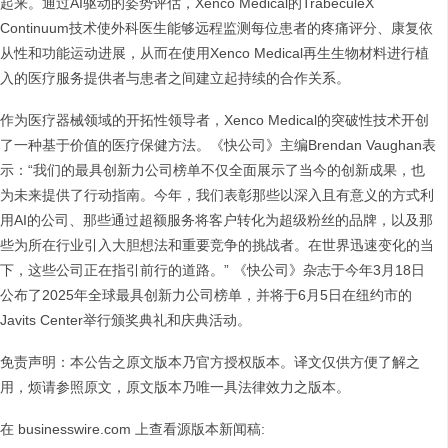
起来。通过AI驱动的姿势评估，Xenco Medical的TrabeculeX
Continuum技术使外科医生能够远程监测每位患者的疼痛评分、康复依
从性和功能运动进展，从而在使用Xenco Medical再生生物材料进行植
入的医疗服务提供者与患者之间建立起持续的合作关系。
作为医疗器械领域的开拓性领导者，Xenco Medical的突破性技术开创
了一种基于价值的医疗保健方法。《快公司》主编Brendan Vaughan表
示：“我们的最具创新力公司榜单不仅全面展示了当今的创新成果，也
为未来提供了行动指南。今年，我们表彰那些以深入且有意义的方式利
用AI的公司、那些通过超额服务将客户转化为超级粉丝的品牌，以及那
些为所在行业引入大胆想法和重要竞争的挑战者。在世界迅速变化的当
下，这些公司正在指引前行的道路。” 《快公司》杂志于今年3月18日
公布了2025年全球最具创新力公司榜单，并将于6月5日在纽约市的
Javits Center举行颁奖典礼和庆典活动。
免责声明：本公告之原文版本乃官方授权版本。译文仅供方便了解之
用，烦请参照原文，原文版本乃唯一具法律效力之版本。
在 businesswire.com 上查看源版本新闻稿: