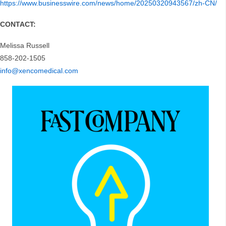
https://www.businesswire.com/news/home/20250320943567/zh-CN/
CONTACT:
Melissa Russell
858-202-1505
info@xencomedical.com