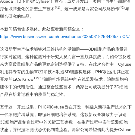
Akieda；以下简称“Cyfuse”）宣布，成功开发出一项用于再生与细胞治
(*1)
(*2)
疗领域商业化的新型生产技术
。这一成果是两家公司战略协作
与
联合研究的结晶。
本新闻稿包含多媒体。此处查看新闻稿全文：
https://www.businesswire.com/news/home/20250318258428/zh-CN/
这项新型生产技术能够对三维结构的活细胞——3D细胞产品的质量进
行实时监测。这种监测对于研究人员而言一直颇具挑战，而如今它反过
来为高质量细胞产品的更稳定制造提供了支持。在此次合作中，Cyfuse
利用其专有的生物3D打印技术制造3D细胞构建体，PHC则运用其正在
TM(*3)
开发的LiCellGrow
细胞扩增系统中的在线监测技术，追踪细胞构
建体中的代谢活性。通过整合这些技术，两家公司成功提升了3D细胞
产品在培养过程中的质量与稳定性。
基于这一开发成果，PHC和Cyfuse旨在开发一种融入新型生产技术的下
一代细胞扩增系统，即循环细胞培养系统。这款新设备将致力于识别
3D细胞产品制造过程中的关键工艺参数，在生产过程中实时监测细胞
状态，并根据细胞状态优化制造流程。两家公司希望借此为提升Cyfuse