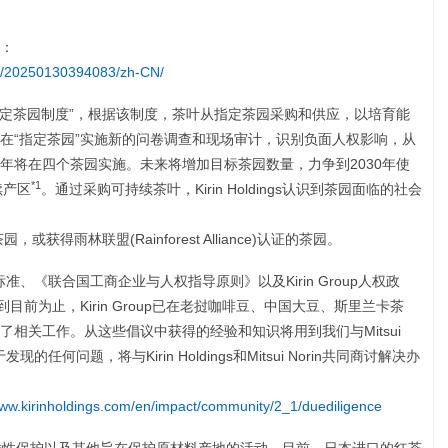
：
e/20250130394083/zh-CN/
in一直在推行“指定茶园制度”，根据该制度，茶叶从指定茶园采购和供应，以培育能
在“指定茶园”实施新的问卷调查和现场审计，识别负面人权影响，从
年将在四个茶园实施。未来将增加目标茶园数量，力争到2030年使
*1
持续产区
。通过采购可持续茶叶，Kirin Holdings认识到茶园面临的社会
园，或获得雨林联盟(Rainforest Alliance)认证的茶园。
全球标准、《联合国工商企业与人权指导原则》以及Kirin Group人权政
到目前为止，Kirin Group已在老挝咖啡豆、中国大豆、斯里兰卡茶
相关工作。从这些倡议中获得的经验和知识将用到我们与Mitsui
任何问题，将与Kirin Holdings和Mitsui Norin共同商讨解决办
www.kirinholdings.com/en/impact/community/2_1/duediligence