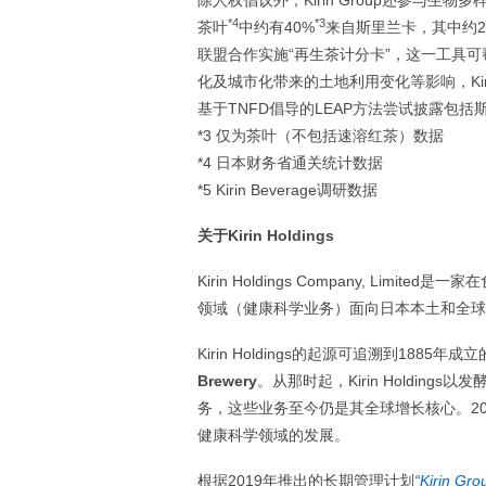
除人权倡议外，Kirin Group还参与
*4
*3
茶叶
中约有40%
来自斯里兰卡，其中约2
联盟合作实施“再生茶计分卡”，这一工具
化及城市化带来的土地利用变化等影响，Kiri
基于TNFD倡导的LEAP方法尝试披露包
*3 仅为茶叶（不包括速溶红茶）数据
*4 日本财务省通关统计数据
*5 Kirin Beverage调研数据
关于Kirin Holdings
Kirin Holdings Company, L
领域（健康科学业务）面向日本本土和全球
Kirin Holdings的起源可追溯到1885年成立
Brewery
。从那时起，Kirin Holdin
务，这些业务至今仍是其全球增长核心。2007
健康科学领域的发展。
根据2019年推出的长期管理计划
“Kirin Gr