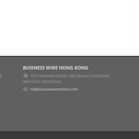
BUSINESS WIRE HONG KONG
室
51/F Hopewell Centre, 183 Queen's Road East
Wan Chai, Hong Kong
hk@businesswirechina.com