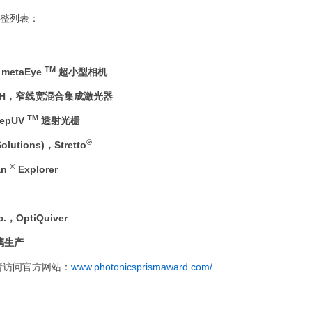
整列表：
TM
metaEye
超小型相机
bH
，窄线宽混合集成激光器
TM
epUV
透射光栅
®
olutions)，Stretto
®
an
Explorer
c.
，OptiQuiver
玻璃生产
请访问官方网站：
www.photonicsprismaward.com/