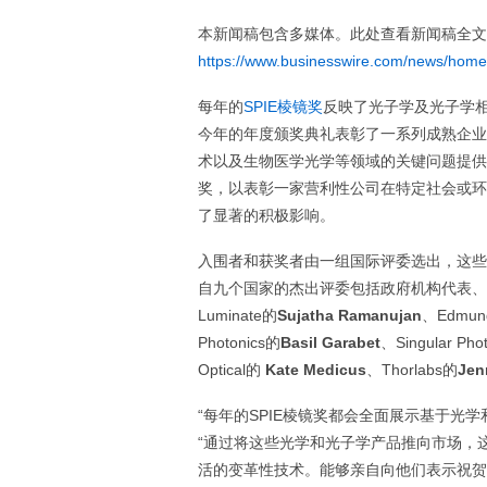
本新闻稿包含多媒体。此处查看新闻稿全文
https://www.businesswire.com/news/hom
每年的
SPIE棱镜奖
反映了光子学及光子学
今年的年度颁奖典礼表彰了一系列成熟企业
术以及生物医学光学等领域的关键问题提供
奖，以表彰一家营利性公司在特定社会或环
了显著的积极影响。
入围者和获奖者由一组国际评委选出，这些
自九个国家的杰出评委包括政府机构代表、
Luminate的
Sujatha Ramanujan
、Edmund
Photonics的
Basil Garabet
、Singular Pho
Optical的
Kate Medicus
、Thorlabs的
Jen
“每年的SPIE棱镜奖都会全面展示基于光学
“通过将这些光学和光子学产品推向市场，
活的变革性技术。能够亲自向他们表示祝贺