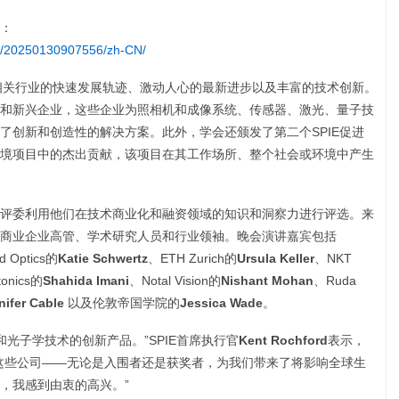
：
e/20250130907556/zh-CN/
相关行业的快速发展轨迹、激动人心的最新进步以及丰富的技术创新。
和新兴企业，这些企业为照相机和成像系统、传感器、激光、量子技
了创新和创造性的解决方案。此外，学会还颁发了第二个SPIE促进
境项目中的杰出贡献，该项目在其工作场所、整个社会或环境中产生
评委利用他们在技术商业化和融资领域的知识和洞察力进行评选。来
商业企业高管、学术研究人员和行业领袖。晚会演讲嘉宾包括
 Optics的
Katie Schwertz
、ETH Zurich的
Ursula Keller
、NKT
tonics的
Shahida Imani
、Notal Vision的
Nishant Mohan
、Ruda
nifer Cable
以及伦敦帝国学院的
Jessica Wade
。
和光子学技术的创新产品。”SPIE首席执行官
Kent Rochford
表示，
这些公司——无论是入围者还是获奖者，为我们带来了将影响全球生
，我感到由衷的高兴。”