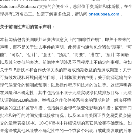
Solutions和Subsea7支持的合资企业，总部位于奥斯陆和休斯顿，在全
球拥有1万名员工。如需了解更多信息，请访问
onesubsea.com
。
关于前瞻性声明的警示声明：
本新闻稿包含美国联邦证券法律意义上的“前瞻性声明”，即关于未来的
声明，而不是关于过去事件的声明。此类语句通常包含诸如“期望”、“可
能”、“可以”、“估计”、“意图”、“预期”、“将要”、“潜在”、“预计”等词语
以及其它类似的表达。前瞻性声明涉及不同程度上不确定的事项。例如
关于SLB新技术和合作伙伴关系的部署或预期收益的预测或期望；关于
可持续发现和环境问题的目标、计划和预测的声明；关于能源运输与全
球气候变化的预测或预期；以及操作程序和技术的改进等。这些声明存
在风险和不确定性，其中包括但不限于无法实现净负碳排放目标；无法
认识到由SLB的战略、举措或合作伙伴关系带来的预期利益；解决环境
问题的立法和监管举措，包括解决全球气候变化影响的举措；监管部门
批准和许可的时间安排或接收情况；以及SLB向美国证券交易委员会提
交的最新表格10-K、10-Q和8-K中详细说明的其它风险和不确定性。如
果这些或其他风险或不确定性中的一个或多个出现（或此类发展的后果