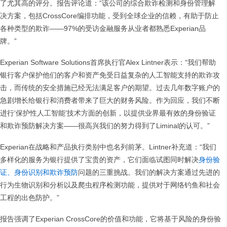
了尤其高的评分。报告评论道：“该公司的综合欺诈检测和身份管理解
决方案，包括CrossCore编排功能，受到全球企业的信赖，有助于防止
各种类型的欺诈——97%的受访金融服务从业者都熟悉Experian品
牌。”
Experian Software Solutions首席执行官Alex Lintner表示：“我们帮助
银行客户保护他们的客户和资产免受日益复杂的人工智能支持的欺诈攻
击，而传统的安全措施已经无法满足客户的期望。过去几年数字账户的
急剧增长给银行和消费者带来了巨大的财务风险。作为回应，我们不断
进行‘保护性人工智能’技术方面的创新，以提供业界最有效的身份验证
和欺诈预防解决方案——很高兴我们的努力得到了Liminal的认可。”
Experian在战略和产品执行类别中也名列前茅。Lintner补充道：“我们
多样化的服务为银行提供了宝贵的资产，它们面临试图同时解决
身份验
证、身份识别和欺诈预防
问题的三重挑战。我们的解决方案通过先进的
行为生物识别和分析以及爬虫程序检测功能，提供对于网络钓鱼和社会
工程的出色防护。”
报告强调了Experian CrossCore的价值和功能，它将基于风险的身份验