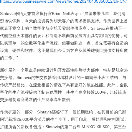
https://www.businesswire.com/news/home/20240405350812/zh-CN/
Sintavia创始人兼首席执行官Brian Neff表示：“展望未来几年，我们清
楚地认识到，今天的投资将为明天客户的需求提供支持。作为世界上首
家真正意义上的全数字化航空航天零部件供应商，Sintavia在推动下一
代航空航天零部件的设计和制造不断向前发展方面具有独特的优势，可
以实现单一的全数字化生产流程。但要做到这一点，首先需要有合适的
设施、硬件和软件。这正是我们今天为客户及其关键项目提供支持所做
的工作。”
新扩展的一个重点是继续设计和开发高性能热动力部件，特别是航空热
交换器。Sintavia的热交换器采用增材设计的三周期最小表面结构，与
传统产品相比，在流量相当的情况下具有更好的散热性能。此外，全数
字化的生产流程提供了制造稳固性，使生产良率接近100%，比传统热
交换器制造商通常的生产良率高出数倍。
作为扩建的一部分，Sintavia还签订了一份长期租约，在其目前的总部
附近新增25,000平方英尺的生产空间，用于印刷、后处理和材料测试。
扩建所含的新设备包括：Sintavia的第二台SLM NXG XII 600、第三台