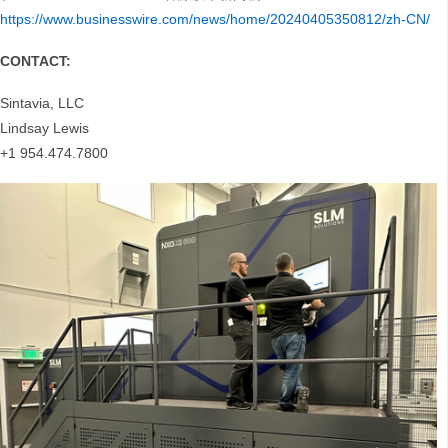
https://www.businesswire.com/news/home/20240405350812/zh-CN/
CONTACT:
Sintavia, LLC
Lindsay Lewis
+1 954.474.7800