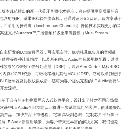
2及以上版本规范推出的新一代蓝牙音频技术标准，旨在提供更高质量的音
包含射频IP、基带IP和软件协议栈，已通过蓝牙5.3认证。该方案基于
用同步通道（Isochronous Channels）传输技术实现更小的音
Auracast™广播音频和多重串流音频（Multi-Stream
原自主研发的LC3编解码器，可实现实时、低功耗且低失真的音频处
点处理等多种计算精度，以及所有的LE Audio的音频规格配置，以满
的ZSP数字信号处理器（DSP），以及Arm Cortex-M和RISC-
内存和CPU资源，可轻松移植到其他MCU和DSP。它可以单独进行
E控制器及协议栈集成后，还可为客户提供完整的LE Audio软硬件
开发流程。
们基于自有的IP和物联网嵌入式软件平台，设计出了针对不同市场需
获得LE Audio全部功能认证将进一步赋能我们的客户，使其能够以
频产品，加快产品上市进程。”芯原高级副总裁、定制芯片平台事业
展LE Audio新应用场景，为客户带来更丰富的解决方案，我们也期