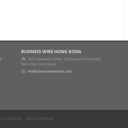
BUSINESS WIRE HONG KONG
室
51/F Hopewell Centre, 183 Queen's Road East
Wan Chai, Hong Kong
hk@businesswirechina.com
RE SERVICES 版权所有，未经许可不得转载。