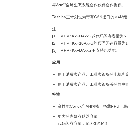
®
与Arm
全球生态系统合作伙伴合作提供。
Toshiba正计划也为带有CAN接口的M4
注：
[1] TMPM4KxFDAxxG的代码闪存容量为
[2] TMPM4KxF10AxxG的代码闪存容量
[3] TMPM4KxFDAxxG不支持此功能。
应用
用于消费类产品、工业类设备的电机和
用于消费类产品、工业类设备等的物联
特性
®
高性能Cortex
-M4内核，搭载FPU，最
更大的内部存储器容量
代码闪存容量：512KB/1MB