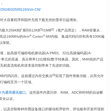
：
e/20240325091243/zh-CN/
对大容量程序和固件无线下载支持的需求日益增加。
[1]
[2]
最大256KB扩展到512KB
/1MB
（视产品而定），RAM容量从
®
®
达160MHz的Arm
Cortex
-M4内核、集成代码闪存和具有100K编
得以保留。
如高级可编程电机驱动器(A-PMD)、32位高级编码器(A-
+)和三个单元的高速、高分辨率12位模拟/数字转换器。因此，M4K组的产品
无刷直流电机和逆变器控制带来了先进的功能。
[3]
1MB代码闪存。这就通过内存交换法
实现了固件替换功能，从而允许
行编程至另一个区域。
作为通用通讯接口
。这些器件内置闪存、RAM、ADC和时钟的自诊断
能安全认证。
，以及控制每种外围设备接口的驱动程序软件。评估板和开发环境则