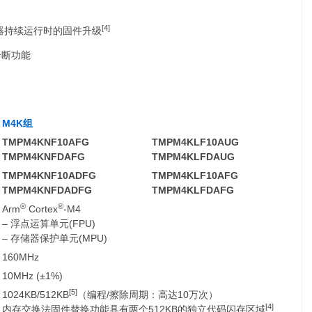
[4]
器持续运行时的固件升级
诊断功能
M4K
组
TMPM4KNF10AFG
TMPM4KLF10AUG
TMPM4KNFDAFG
TMPM4KLFDAUG
TMPM4KNF10ADFG
TMPM4KLF10AFG
TMPM4KNFDADFG
TMPM4KLFDAFG
®
®
Arm
Cortex
-M4
‒ 浮点运算单元(FPU)
‒ 存储器保护单元(MPU)
160MHz
10MHz (±1%)
[5]
1024KB/512KB
（编程/擦除周期：高达10万次）
[4]
内存交换法固件替换功能具有两个512KB的独立代码闪存区域