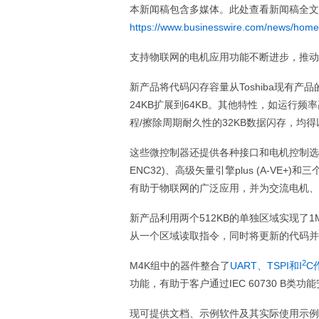
本新闻稿包含多媒体。此处查看新闻稿全文
https://www.businesswire.com/news/hom
支持物联网的电机应用功能不断进步，推动
新产品将代码闪存容量从Toshiba现有产品的
24KB扩展到64KB。其他特性，如运行频率高
程/擦除周期耐久性的32KB数据闪存，均
这些微控制器还提供各种接口和电机控制选项，
ENC32)、高级矢量引擎plus (A-VE
有助于物联网的广泛应用，并为交流电机、
新产品利用两个512KB的单独区域实现了
从一个区域读取指令，同时将更新的代码并
2
M4K组中的器件整合了
UART、TSPI和I
C
功能，有助于客户通过IEC 60730 B类功
现可提供文档、示例软件及其实际使用示例