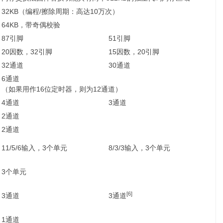
32KB（编程/擦除周期：高达10万次）
64KB，带奇偶校验
87引脚
51引脚
20因数，32引脚
15因数，20引脚
32通道
30通道
6通道
（如果用作16位定时器，则为12通道）
4通道
3通道
2通道
2通道
11/5/6输入，3个单元
8/3/3输入，3个单元
3个单元
[6]
3通道
3通道
1通道