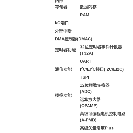
内部
存储器
数据闪存
RAM
I/O端口
外部中断
DMA控制器(DMAC)
32位定时器事件计数器
定时器功能
(T32A)
UART
2
2
通信功能
I
C/EI
C接口(I2C/EI2C)
TSPI
12位模数转换器
(ADC)
模拟功能
运算放大器
(OPAMP)
高级可编程电机控制电路
(A-PMD)
高级矢量引擎Plus