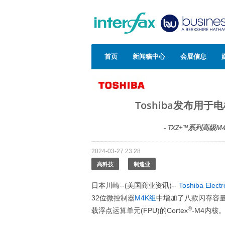
首页
新闻稿中心
会展信息
Toshiba发布用于电
- TXZ+™系列高级
2024-03-27 23:28
高科技
制造业
日本川崎--(美国商业资讯)--
Toshiba Electr
32位微控制器
M4K组
中增加了八款闪存容量
®
载浮点运算单元(FPU)的Cortex
-M4内核