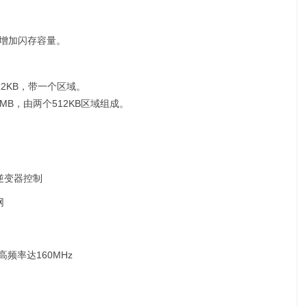
M组增加闪存容量。
512KB，带一个区域。
为1MB，由两个512KB区域组成。
逆变器控制
网
高频率达160MHz