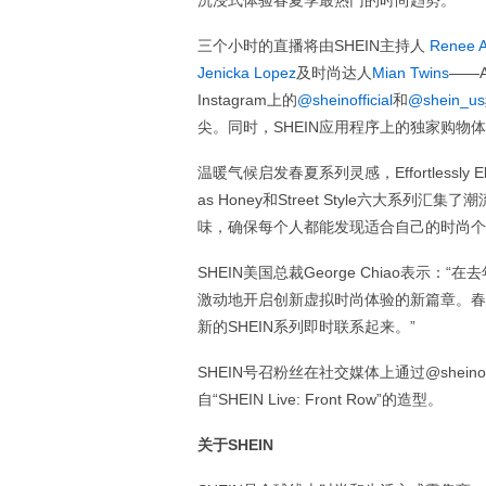
沉浸式体验春夏季最热门的时尚趋势。
三个小时的直播将由SHEIN主持人
Renee A
Jenicka Lopez
及时尚达人
Mian Twins
——A
Instagram上的
@sheinofficial
和
@shein_us
尖。同时，SHEIN应用程序上的独家购物
温暖气候启发春夏系列灵感，Effortlessly Elega
as Honey和Street Style六大
味，确保每个人都能发现适合自己的时尚个
SHEIN美国总裁George Chiao表示：“在
激动地开启创新虚拟时尚体验的新篇章。春
新的SHEIN系列即时联系起来。”
SHEIN号召粉丝在社交媒体上通过@sheinoffi
自“SHEIN Live: Front Row”的造型。
关于SHEIN