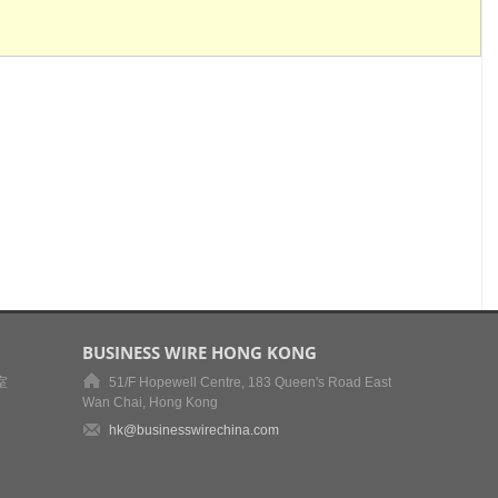
BUSINESS WIRE HONG KONG
室
51/F Hopewell Centre, 183 Queen's Road East
Wan Chai, Hong Kong
hk@businesswirechina.com