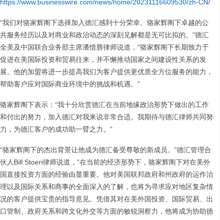
https://www.businesswire.com/news/home/20231116609530/zh-CN/
“我们对骆家辉阁下选择加入德汇感到十分荣幸。骆家辉阁下卓越的公
共服务经历以及对商业和政治动态的深刻见解都是无可比拟的。”德汇
全美及中国联合业务部主席潘惜唇律师说道，“骆家辉阁下长期致力于
促进在美国际投资和贸易往来，并不懈推动国家之间建设性关系的发
展。他的加盟将进一步提高我们为客户提供更优质全方位服务的能力，
帮助客户应对国际商业环境中的挑战和机遇。”
骆家辉阁下表示：“我十分欣赏德汇在当前地缘政治形势下做出的工作
和付出的努力，加入德汇对我来说非常合适。我期待与德汇律师共同努
力，为德汇客户的成功助一臂之力。”
“骆家辉阁下的杰出背景让他成为德汇备受尊敬的新成员。”德汇管理合
伙人Bill Stoeri律师说道，“在当前的经济形势下，骆家辉阁下对在美外
国直接投资方面的经验由显重要。他对美国联邦政府和州政府的运作治
理以及国际关系和商事的全面深入的了解，也将为寻求应对地区复杂情
况的客户提供宝贵的指导意见。凭借其对在美外国投资、国际贸易、出
口管制、政府关系和跨文化外交等方面的敏锐洞察力，他将成为协助德