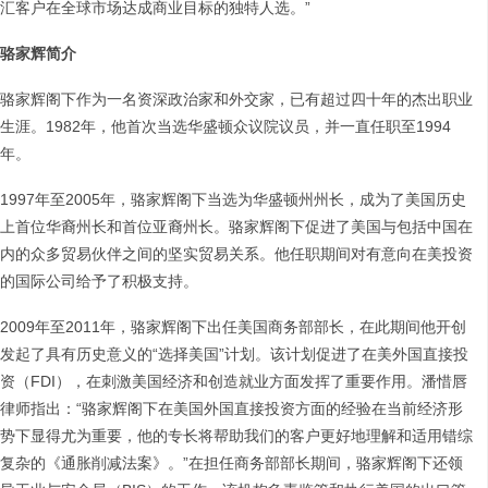
汇客户在全球市场达成商业目标的独特人选。”
骆家辉简介
骆家辉阁下作为一名资深政治家和外交家，已有超过四十年的杰出职业
生涯。1982年，他首次当选华盛顿众议院议员，并一直任职至1994
年。
1997年至2005年，骆家辉阁下当选为华盛顿州州长，成为了美国历史
上首位华裔州长和首位亚裔州长。骆家辉阁下促进了美国与包括中国在
内的众多贸易伙伴之间的坚实贸易关系。他任职期间对有意向在美投资
的国际公司给予了积极支持。
2009年至2011年，骆家辉阁下出任美国商务部部长，在此期间他开创
发起了具有历史意义的“选择美国”计划。该计划促进了在美外国直接投
资（FDI），在刺激美国经济和创造就业方面发挥了重要作用。潘惜唇
律师指出：“骆家辉阁下在美国外国直接投资方面的经验在当前经济形
势下显得尤为重要，他的专长将帮助我们的客户更好地理解和适用错综
复杂的《通胀削减法案》。”在担任商务部部长期间，骆家辉阁下还领