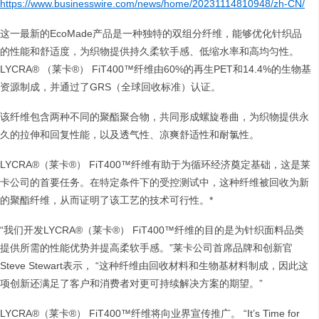
https://www.businesswire.com/news/home/20231114810948/zh-CN/
这一最新的EcoMade产品是一种独特的双组分纤维，能够优化针织品
的性能和舒适度，为织物提供持久柔软手感、低缩水率和高均匀性。
LYCRA® （莱卡®） FiT400™纤维由60%的再生PET和14.4%的生物基
资源制成，并通过了GRS（全球回收标准）认证。
该纤维包含两种不同的聚酯聚合物，共同形成螺旋卷曲，为织物提供永
久的拉伸和回复性能，以及透气性、凉爽舒适性和耐氯性。
LYCRA®（莱卡®） FiT400™纤维有助于为循环经济奠定基础，这是莱
卡公司的首要任务。在特定条件下的受控测试中，这种纤维被回收为新
的聚酯纤维，从而证明了该工艺的技术可行性。*
“我们开发LYCRA®（莱卡®） FiT400™纤维的目的是为针织面料品类
提供所需的性能优势并提高柔软手感。”莱卡公司首席品牌和创新官
Steve Stewart表示， “这种纤维由回收材料和生物基材料制成，因此这
项创新还满足了客户和消费者对更可持续解决方案的期望。”
LYCRA®（莱卡®） FiT400™纤维将向业界宣传推广。 “It’s Time for