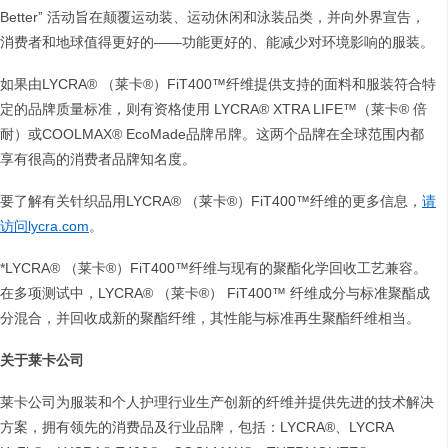
Better” 活动旨在颠覆运动装、运动休闲和泳装品类，并向外界宣告，
消费者和地球值得更好的——功能更好的、能减少对环境影响的服装。
如果由LYCRA® （莱卡®）FiT400™纤维提供支持的面料和服装符合特
定的品牌质量标准，则有资格使用 LYCRA® XTRA LIFE™（莱卡® 倍
耐）或COOLMAX® EcoMade品牌吊牌。这两个品牌在全球范围内都
享有很高的消费者品牌知名度。
要了解有关针织品用LYCRA® （莱卡®）FiT400™纤维的更多信息，
请
访问lycra.com
。
*LYCRA® （莱卡®）FiT400™纤维与现有的聚酯化学回收工艺兼容。
在多项测试中，LYCRA® （莱卡®） FiT400™ 纤维成分与标准聚酯成
分混合，并回收成新的聚酯纤维，其性能与标准再生聚酯纤维相当。
关于莱卡公司
莱卡公司为服装和个人护理行业生产创新的纤维并提供先进的技术解决
方案，拥有领先的消费品及行业品牌，包括：LYCRA®、LYCRA