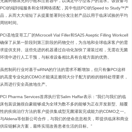
无菌药物填充到小瓶和注射器中，以满足中小型客户的需求。该设备与
PCI的端到端服务和全球网络搭配，其中包括PCI的Speed to Study™产
品，从而大大缩短了从提案签署到分发注射产品以用于临床试验的平均
周转时间。
PCI圣地亚哥工厂的Microcell Vial Filler和SA25 Aseptic Filling Workcell
确保了从第一阶段到第三阶段的药物交付，为当地和全球临床客户的需
求提供支持。这些先进的机器通过自动化加快了灌装过程，无需在无菌
环境中进行人工干预，与标准设备相比具有合规方面的优势。
虽然制药行业对基于siRNA的疗法的需求不断增加，但只有像PCI这样
的高度专业化的CDMO才能满足脆弱大分子配方奶粉的独特处理要求，
从而进行安全高效地生产。
PCI Pharma Services首席执行官Salim Haffar表示：“我们与我们的临
床包装设施很自豪能够成为全球为数不多的能够为正在开发新型、颠覆
性的疾病治疗方法的客户提供集成型无菌灌装完成能力的CDMO之一。
与Aldena等创新公司合作，与我们的使命息息相关，即提供临床和商业
供应链解决方案，最终实现改善患者生活的目标。”