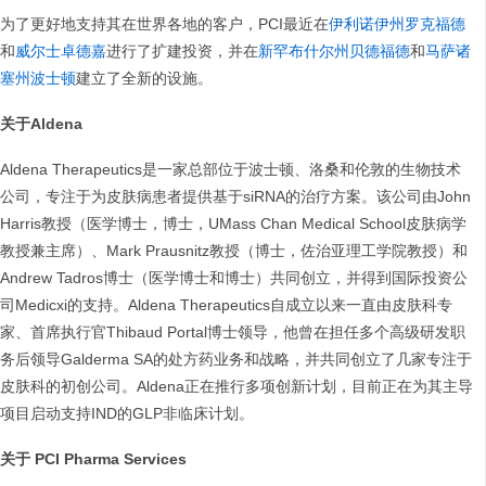
为了更好地支持其在世界各地的客户，PCI最近在
伊利诺伊州罗克福德
和
威尔士卓德嘉
进行了扩建投资，并在
新罕布什尔州贝德福德
和
马萨诸
塞州波士顿
建立了全新的设施。
关于Aldena
Aldena Therapeutics是一家总部位于波士顿、洛桑和伦敦的生物技术
公司，专注于为皮肤病患者提供基于siRNA的治疗方案。该公司由John
Harris教授（医学博士，博士，UMass Chan Medical School皮肤病学
教授兼主席）、Mark Prausnitz教授（博士，佐治亚理工学院教授）和
Andrew Tadros博士（医学博士和博士）共同创立，并得到国际投资公
司Medicxi的支持。Aldena Therapeutics自成立以来一直由皮肤科专
家、首席执行官Thibaud Portal博士领导，他曾在担任多个高级研发职
务后领导Galderma SA的处方药业务和战略，并共同创立了几家专注于
皮肤科的初创公司。Aldena正在推行多项创新计划，目前正在为其主导
项目启动支持IND的GLP非临床计划。
关于 PCI Pharma Services