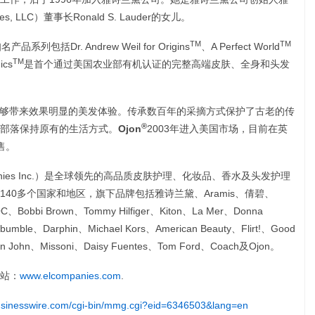
es, LLC）董事长Ronald S. Lauder的女儿。
TM
TM
括Dr. Andrew Weil for Origins
、A Perfect World
TM
ics
是首个通过美国农业部有机认证的完整高端皮肤、全身和头发
够带来效果明显的美发体验。传承数百年的采摘方式保护了古老的传
®
部落保持原有的生活方式。
Ojon
2003年进入美国市场，目前在英
售。
ompanies Inc.）是全球领先的高品质皮肤护理、化妆品、香水及头发护理
40多个国家和地区，旗下品牌包括雅诗兰黛、Aramis、倩碧、
•A•C、Bobbi Brown、Tommy Hilfiger、Kiton、La Mer、Donna
umble、Darphin、Michael Kors、American Beauty、Flirt!、Good
an John、Missoni、Daisy Fuentes、Tom Ford、Coach及Ojon。
站：
www.elcompanies.com
.
usinesswire.com/cgi-bin/mmg.cgi?eid=6346503&lang=en