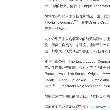
诗·兰黛的孙女、倩碧（Clinique Laboratori
悦木之源行销20多个国家和地区，旗下的知名产品系列包
TM
和Origins Organics
，其中Origins Organ
护理产品系列。
®
Ojon
采用来自热带雨林的纯天然原料，能
统，保留了自然的生态环境，能够帮助土著
国、加拿大、澳大利亚和德国等5个国家有
雅诗兰黛公司（The Estée Lauder C
产品生产商及营销商。公司的产品行销全球1
Prescriptives、Lab Series、Origins、M
Karan、Aveda、Jo Malone、Bumble and b
TM
Skin
、Grassroots Research Labs、Se
如欲浏览本新闻稿的电子版，请访问公司网
请浏览图片及多媒体资料集：
http://www.b