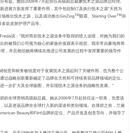
分有益。她自2008年7月起担任高级副总裁兼悦木之源品牌总经理。
新进展方面发挥了重要作用，其中包括制订及执行悦木之源"天然为
TM
TM
推出悦木之源，以及成功推出GinZing
眼霜、Starting Over
润
等多款皮肤护理产品等。
o Freda说："我对简在悦木之源业务中取得的骄人业绩，对她为我们的
出的被我们公司视为核心的家族价值观表示祝贺。我非常自豪地将简
总经理，并且相信她将继续在推进公司发展的过程中发挥重要的领导作
、营销创意和财务敏锐度对于发展悦木之源起到了关键作用，也为整个公
通过战略创新重新确定了品牌在天然和可持续美容品牌领域的定位。
进一步扩大其全球版图，并实现悦木之源业务的战略性发展。"
碧的全球营销高级副总裁。她从2006年7月起担任这一职务，负责该
，以及使该品牌在全球打入新的渠道和类别领域。在倩碧之前，兰黛
erican Beauty和Flirt!品牌的定位、产品开发及创意导向，并领导了
工作，后于1996年加入雅诗兰黛公司。她是雅诗兰黛公司创始人雅