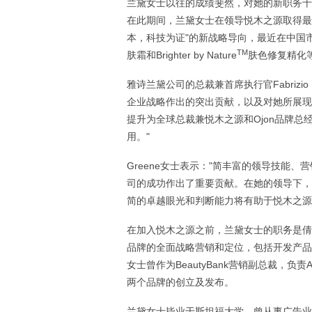
兰黛女士以往的成绩斐然，对她的新职务十
在此期间，兰黛女士在领导悦木之源取得最
本，科技为证"的新战略导向，最近在中国市场
TM
肤霜和Brighter by Nature
肤色修复精化
雅诗兰黛公司的总裁兼首席执行官Fabrizi
企业战略作出的突出贡献，以及对她所展现
提升为全球总裁兼悦木之源和Ojon品牌
用。"
Greene女士表示："简丰富的领导技能
司的成功作出了重要贡献。在她的领导下，
简的卓越眼光和判断能力将有助于悦木之源
在加入悦木之源之前，兰黛女士的职务是倩
品牌的全面战略营销和定位，包括开发产品
女士曾作为BeautyBank营销副总裁，负责Am
两个品牌的创立及发布。
兰黛女士毕业于斯坦福大学，曾从事广告业