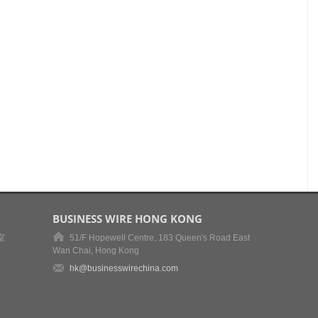
BUSINESS WIRE HONG KONG
室
51/F Hopewell Centre, 183 Queen's Road East
Wan Chai, Hong Kong
hk@businesswirechina.com