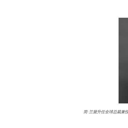
简·兰黛升任全球总裁兼