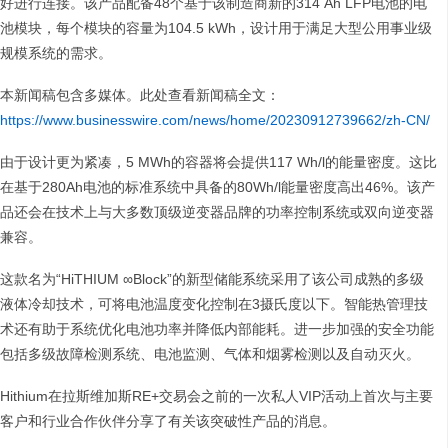
好进行连接。该产品配备48个基于该制造商新的314 Ah LFP电池的电
池模块，每个模块的容量为104.5 kWh，设计用于满足大型公用事业级
规模系统的需求。
本新闻稿包含多媒体。此处查看新闻稿全文：
https://www.businesswire.com/news/home/20230912739662/zh-CN/
由于设计更为紧凑，5 MWh的容器将会提供117 Wh/l的能量密度。这比
在基于280Ah电池的标准系统中具备的80Wh/l能量密度高出46%。该产
品还会在技术上与大多数顶级逆变器品牌的功率控制系统或双向逆变器
兼容。
这款名为“HiTHIUM ∞Block”的新型储能系统采用了该公司成熟的多级
液体冷却技术，可将电池温度变化控制在3摄氏度以下。智能热管理技
术还有助于系统优化电池功率并降低内部能耗。进一步加强的安全功能
包括多级故障检测系统、电池监测、气体和烟雾检测以及自动灭火。
Hithium在拉斯维加斯RE+交易会之前的一次私人VIP活动上首次与主要
客户和行业合作伙伴分享了有关该突破性产品的消息。