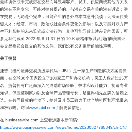
最终协议或未完成潜在交易而导致与客户、员工、供应商或其他方关系
的潜在不利变化；可能对捷普提起的、与潜在交易有关的潜在诉讼；潜
在交易，无论是否完成，可能产生的意外成本或意外负债；无法留住关
键人才；经济、市场、政治或社会条件变化的影响；以及可能对双方产
生不利影响的未来监管或立法行为；其他可能导致上述差异的因素，可
参见我们截至 2022 年 8 月 31 日的 10-K 表格年报以及我们向美国证
券交易委员会提交的其他文件。我们没有义务更新前瞻性声明。
关于捷普
捷普（纽约证券交易所股票代码：JBL）是一家生产制造解决方案提供
商，在全球30个国家设立了100家工厂和办公机构，员工人数超过25万
名。捷普拥有广泛而深入的终端市场经验、技术和设计能力、制造专业
知识、供应链洞察力以及全球产品管理专长，是世界领先品牌的信赖之
选。在共同目标的推动下，捷普及其员工致力于对当地社区和环境带来
积极影响。访问
www.jabil.com
了解更多信息。
在 businesswire.com 上查看源版本新闻稿:
https://www.businesswire.com/news/home/20230827785349/zh-CN/