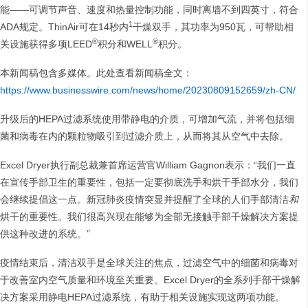
能——可调节声音、速度和热量控制功能，同时离墙不到四英寸，符合
1
ADA规定。ThinAir可在14秒内
干燥双手，其功率为950瓦，可帮助相
®
®
关设施获得多项LEED
积分和WELL
积分。
本新闻稿包含多媒体。此处查看新闻稿全文：
https://www.businesswire.com/news/home/20230809152659/zh-CN/
升级后的HEPA过滤系统使用带静电的介质，可增加气流，并将包括细
菌和病毒在内的颗粒物吸引到过滤介质上，从而将其从空气中去除。
Excel Dryer执行副总裁兼首席运营官William Gagnon表示：“我们一直
在宣传手部卫生的重要性，包括一定要彻底洗手和烘干手部水分，我们
会继续提倡这一点。新冠肺炎疫情突显并提醒了全球的人们手部清洁
和
烘干的重要性。我们很高兴现在能够为全部无接触手部干燥解决方案提
供这种改进的系统。”
疫情结束后，清洁双手是全球关注的焦点，过滤空气中的细菌和病毒对
于改善室内空气质量和环境至关重要。Excel Dryer的全系列手部干燥解
决方案采用静电HEPA过滤系统，有助于相关设施实现这两项功能。