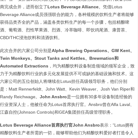
商完成合并，进而创立了
Lotus Beverage Alliance
。凭借Lotus
Beverage Alliance成员强强联合的能力，各种规模的饮料生产者将能够
获得品类齐全的产品，涵盖各类饮料生产的每一个步骤，包括精酿啤
酒、葡萄酒、烈性苹果酒、烈酒、冷萃咖啡、即饮鸡尾酒、康普茶、
CBD/THC浸泡饮料和清酒饮料。
此次合并的六家公司分别是
Alpha Brewing Operations、GW Kent、
Twin Monkeys、Stout Tanks and Kettles、Brewmation和
Automated Extractions
，均为精酿饮料设备制造领域的领军企业，致
力于为精酿饮料行业的多元化发展提供不可或缺的基础设施和技术。这
六家公司的五位创始人将继续在Lotus担任高级领导职务，他们分别
是：Matt Rennerfeldt、John Watt、Kevin Weaver、Josh Van Riper和
Randy Reichwage。
John Ansbro
是一位拥有30多年设备制造经验的
行业资深人士，他被任命为Lotus首席执行官。Ansbro曾在Alfa Laval、
江森自控(Johnson Controls)和GEA集团担任高级管理职务。
Lotus Beverage Alliance首席执行官John Ansbro
表示：“Lotus拥有
精酿饮料生产者所需的一切，能够帮助他们为精酿饮料爱好者打造令人