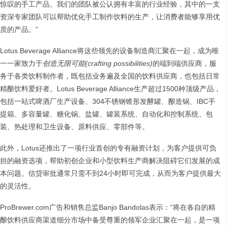
惊叹的手工产品。我们的团队被公认拥有丰富的行业经验，其中的一支
资深专家团队可以帮助优化手工制作饮料的生产，让消费者能够享用优
质的产品。”
Lotus Beverage Alliance将这些领先的设备制造商汇聚在一起，成为唯
一一家致力于
创造无限可能(crafting possibilities)
的端到端供应商，服
务于各类饮料制作者，既包括业务遍及全国的饮料供应商，也包括日常
精酿饮料爱好者。Lotus Beverage Alliance生产超过1500种顶级产品，
包括一站式啤酒厂生产设备、304不锈钢锥形发酵罐、酿造锅、IBC手
提箱、多容量罐、糖化锅、盐罐、罐装系统、自动化和控制系统、包
装、热处理和卫生设备、原料供应、零部件等。
此外，Lotus还推出了一项行业首创的专有融资计划，为客户提供可负
担的融资选项，帮助初创企业和小型饮料生产商解决阻碍它们发展的成
本问题。信贷审批通常只需不到24小时即可完成，从而为客户提供最大
的灵活性。
ProBrewer.com广告和销售总监Banjo Bandolas表示：“将在各自的精
酿饮料供应商渠道细分市场中备受尊重的领军企业汇聚在一起，是一项